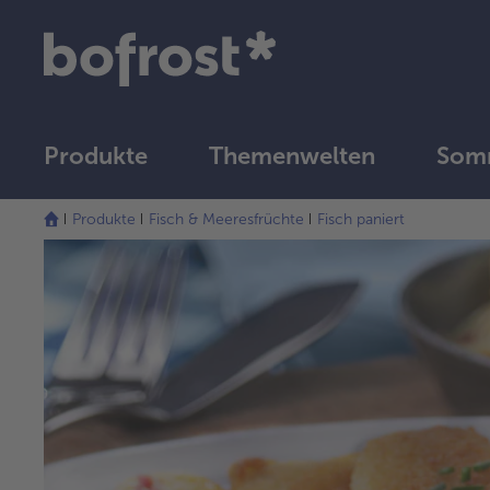
Produkte
Themenwelten
Somm
Produkte
Fisch & Meeresfrüchte
Fisch paniert