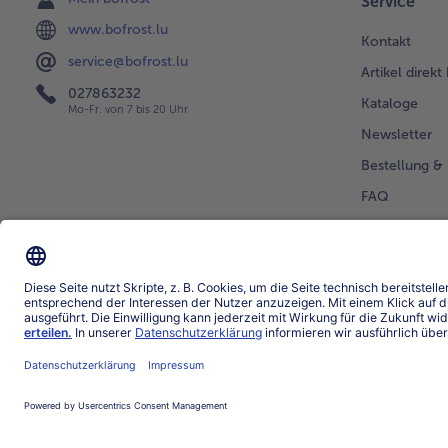
Service
www.bofrost.lu
Kontakt
service@bofrost.lu
Artikel direkt
027863232
Kataloge
Mo-Fr. von 7 bis 20 Uhr
Newsletter
Bestellung & 
FAQ