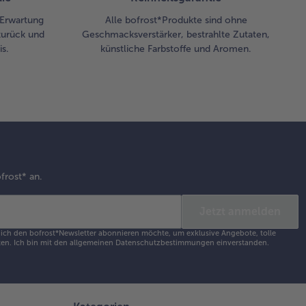
r Erwartung
Alle bofrost*Produkte sind ohne
zurück und
Geschmacksverstärker, bestrahlte Zutaten,
s.
künstliche Farbstoffe und Aromen.
frost* an.
Jetzt anmelden
s ich den bofrost*Newsletter abonnieren möchte, um exklusive Angebote, tolle
en. Ich bin mit den
allgemeinen Datenschutzbestimmungen
einverstanden.