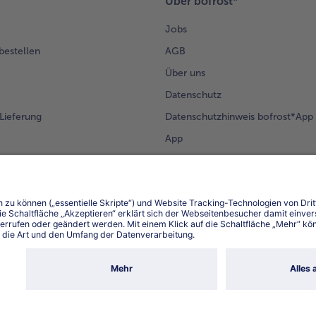
Über bofrost*
Jobs
 bestellen
AGB
Über uns
Datenschutz
Lieferung
Datenschutzhinweis bofrost*App
App
Compliance
Barrierefreiheit