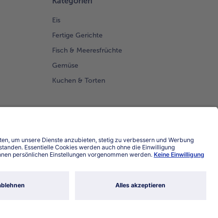
Kategorien
Eis
Fertige Gerichte
Fisch & Meeresfrüchte
Gemüse
Kuchen & Torten
Land / Sprache wählen