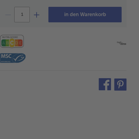
in den Warenkorb
teilen
pin
it