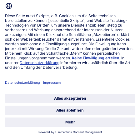
www.bofrost.lu
service@bofrost.lu
027863232
Mo-Fr. von 7 bis 20 Uhr
Service
Über bofrost*
Kategorien