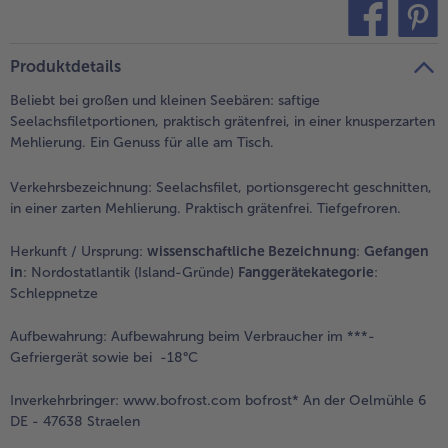
- 5 € beim Kauf von 7 Schlemmermenüs nach Wahl
teilen
pin it
Produktdetails
Beliebt bei großen und kleinen Seebären: saftige
Seelachsfiletportionen, praktisch grätenfrei, in einer knusperzarten
Mehlierung. Ein Genuss für alle am Tisch.
Verkehrsbezeichnung:
Seelachsfilet, portionsgerecht geschnitten,
in einer zarten Mehlierung. Praktisch grätenfrei. Tiefgefroren.
Herkunft / Ursprung:
wissenschaftliche Bezeichnung
:
Gefangen
in
: Nordostatlantik (Island-Gründe)
Fanggerätekategorie
:
Schleppnetze
Aufbewahrung:
Aufbewahrung beim Verbraucher im ***-
Gefriergerät sowie bei -18°C
Inverkehrbringer:
www.bofrost.com bofrost* An der Oelmühle 6
DE - 47638 Straelen