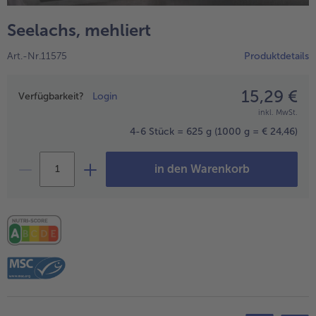
alle Wein & Spirituosen
alle BIO
Küchenutensilien
bofrost*free
Seelachs, mehliert
alle Küchenutensilien
alle bofrost*free
Kuchen & Torten
High Protein
Art.-Nr.11575
Produktdetails
alle Kuchen & Torten
alle High Protein
bofrost*plus.
alle bofrost*plus.
15,29 €
Preisangabe
Pflanzliche Alternativprodukte
Verfügbarkeit?
Login
inkl. MwSt.
alle Pflanzliche Alternativprodukte
Heißluftfritteuse
4-6 Stück = 625 g
(1000 g = € 24,46)
alle Heißluftfritteuse
in den Warenkorb