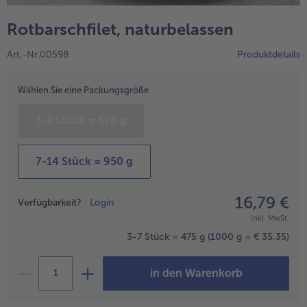
alle Wein & Spirituosen
alle BIO
Küchenutensilien
bofrost*free
Rotbarschfilet, naturbelassen
alle Küchenutensilien
alle bofrost*free
Kuchen & Torten
High Protein
Art.-Nr.00598
Produktdetails
alle Kuchen & Torten
alle High Protein
bofrost*plus.
alle bofrost*plus.
Wählen Sie eine Packungsgröße
Pflanzliche Alternativprodukte
alle Pflanzliche Alternativprodukte
Heißluftfritteuse
3-7 Stück = 475 g
alle Heißluftfritteuse
7-14 Stück = 950 g
16,79 €
Preisangabe
Verfügbarkeit?
Login
inkl. MwSt.
3-7 Stück = 475 g
(1000 g = € 35,35)
in den Warenkorb