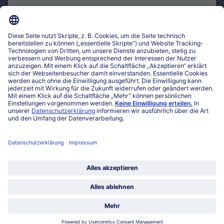
*
Mit einem Klick auf „Jetzt anmelden" bestätige ich, dass ich den
bofrost*Newsletter abonnieren möchte, um exklusive Angebote, tolle
Inspirationen und Neuigkeiten rund um bofrost* zu erhalten. Ich bin mit
den
allgemeinen Datenschutzbestimmungen
einverstanden.
Mein bofrost*
www.bofrost.lu
service@bofrost.lu
027863232
Mo-Fr. von 7 bis 20 Uhr
Service
Über bofrost*
Kategorien