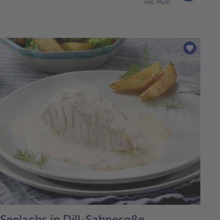
inkl. MwSt.
Seelachs in Dill-Sahnesoße