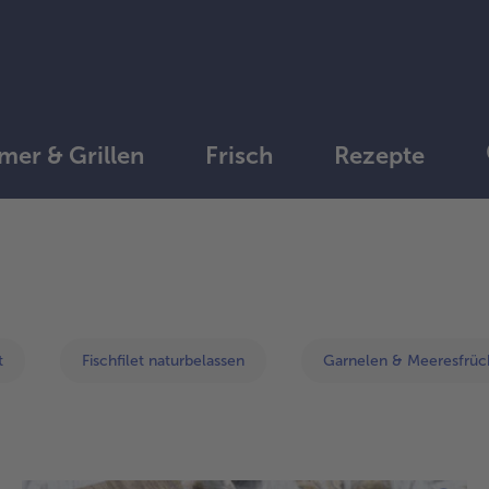
er & Grillen
Frisch
Rezepte
weiter
mit
der
Artikel-
Übersicht.
t
Fischfilet naturbelassen
Garnelen & Meeresfrüc
Es
befinden
sich
12
Artikel
in