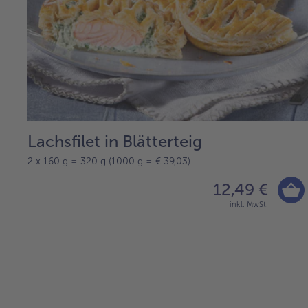
Lachsfilet in Blätterteig
2 x 160 g = 320 g (1000 g = € 39,03)
12,49 €
inkl. MwSt.
weiter
mit