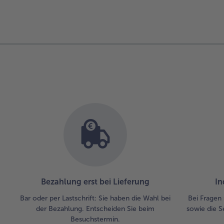
der
Artikel-
Übersicht.
Es
befinden
sich
12
Artikel
in
der
Liste.
Bezahlung erst bei Lieferung
In
Bar oder per Lastschrift: Sie haben die Wahl bei
Bei Fragen 
der Bezahlung. Entscheiden Sie beim
sowie die S
Besuchstermin.