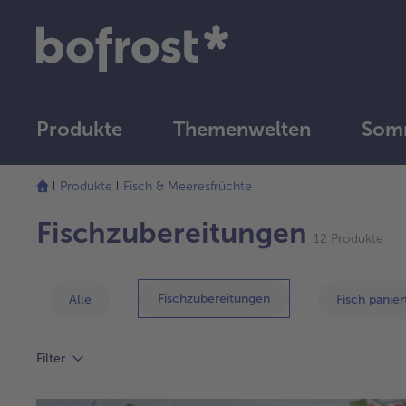
Produkte
Themenwelten
Somm
Produkte
Fisch & Meeresfrüchte
Fischzubereitungen
12 Produkte
Fischzubereitungen
Alle
Fisch panier
Filter