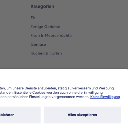
Kategorien
Eis
Fertige Gerichte
Fisch & Meeresfrüchte
Gemüse
Kuchen & Torten
Land / Sprache wählen