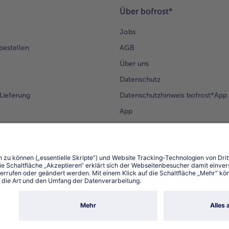
Über bofrost*
Jobs
 bestellen
AGB
Über uns
Datenschutz
Lieferung
Datenschutzhinweis bofrost*App
App
Compliance
Barrierefreiheit