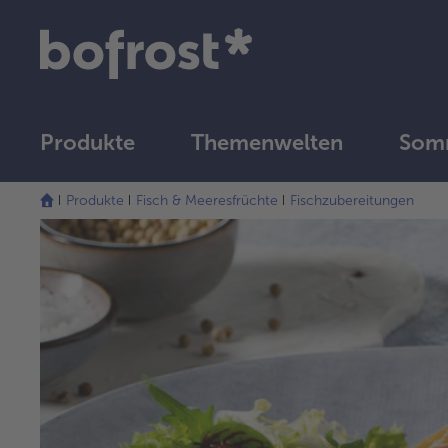
Produkte
Themenwelten
Somm
Produkte
Fisch & Meeresfrüchte
Fischzubereitungen