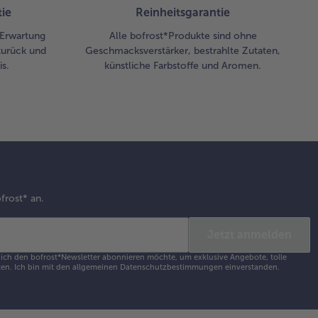
ie
Reinheitsgarantie
r Erwartung
Alle bofrost*Produkte sind ohne
zurück und
Geschmacksverstärker, bestrahlte Zutaten,
s.
künstliche Farbstoffe und Aromen.
frost* an.
Jetzt anmelden
s ich den bofrost*Newsletter abonnieren möchte, um exklusive Angebote, tolle
en. Ich bin mit den
allgemeinen Datenschutzbestimmungen
einverstanden.