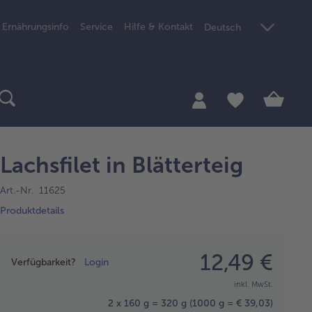
Ernährungsinfo
Service
Hilfe & Kontakt
Deutsch
Lachsfilet in Blätterteig
Art.-Nr. 11625
Produktdetails
Preisangabe
12,49 €
Verfügbarkeit?
Login
inkl. MwSt.
2 x 160 g = 320 g
(1000 g = € 39,03)