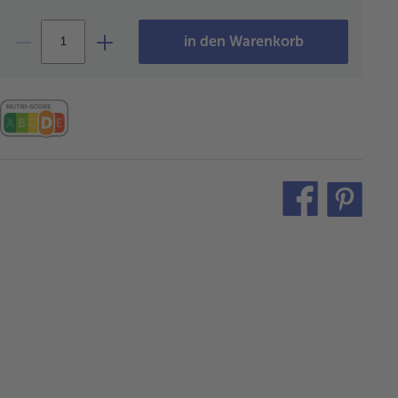
in den Warenkorb
teilen
pin
it