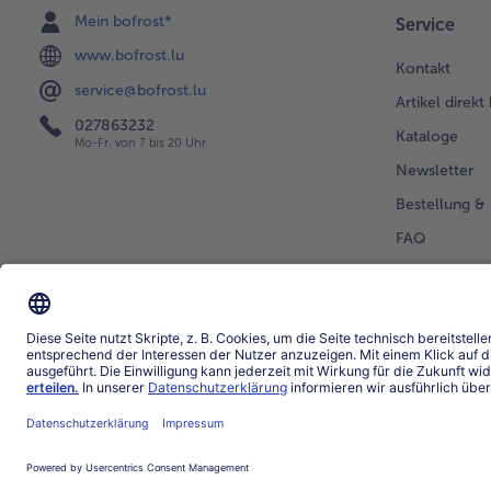
Mein bofrost*
Service
www.bofrost.lu
Kontakt
service@bofrost.lu
Artikel direkt
027863232
Kataloge
Mo-Fr. von 7 bis 20 Uhr
Newsletter
Bestellung & 
FAQ