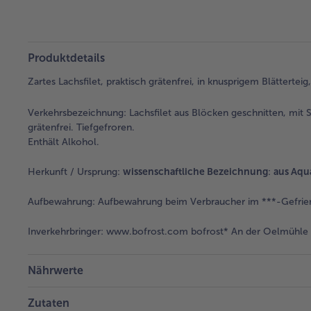
Produktdetails
Zartes Lachsfilet, praktisch grätenfrei, in knusprigem Blättertei
Verkehrsbezeichnung:
Lachsfilet aus Blöcken geschnitten, mit Sp
grätenfrei. Tiefgefroren.
Enthält Alkohol.
Herkunft / Ursprung:
wissenschaftliche Bezeichnung
:
aus Aqu
Aufbewahrung:
Aufbewahrung beim Verbraucher im ***-Gefrier
Inverkehrbringer:
www.bofrost.com bofrost* An der Oelmühle 6
Nährwerte
Zutaten