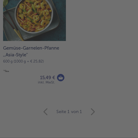
Gemüse-Garnelen-Pfanne
,,Asia-Style"
600 g (1000 g = € 25,82)
15,49 €
inkl. MwSt.
weiter
Seite 1
von 1
mit
der
Artikel-
Übersicht.