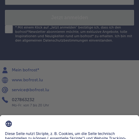
Jetzt anmelden
*
Mit einem Klick auf „Jetzt anmelden" bestätige ich, dass ich den
bofrost*Newsletter abonnieren möchte, um exklusive Angebote, tolle
Inspirationen und Neuigkeiten rund um bofrost* zu erhalten. Ich bin mit
den
allgemeinen Datenschutzbestimmungen
einverstanden.
Mein bofrost*
www.bofrost.lu
service@bofrost.lu
027863232
Mo-Fr. von 7 bis 20 Uhr
Service
Über bofrost*