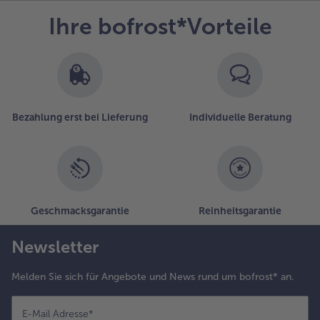
Es
Ihre bofrost*Vorteile
befinden
sich
9
Artikel
in
der
Liste.
Bezahlung erst bei Lieferung
Individuelle Beratung
Geschmacksgarantie
Reinheitsgarantie
Newsletter
Melden Sie sich für Angebote und News rund um bofrost* an.
E-Mail Adresse
*