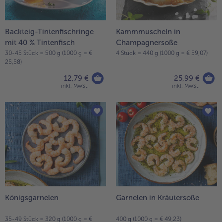
- 5 € beim Kauf von 7 Schlemmermenüs nach Wahl
Backteig-Tintenfischringe
Kammmuscheln in
mit 40 % Tintenfisch
Champagnersoße
30-45 Stück = 500 g (1000 g = €
4 Stück = 440 g (1000 g = € 59,07)
25,58)
12,79 €
25,99 €
inkl. MwSt.
inkl. MwSt.
Königsgarnelen
Garnelen in Kräutersoße
35-49 Stück = 320 g (1000 g = €
400 g (1000 g = € 49,23)