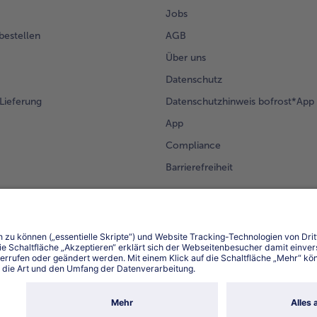
Jobs
 bestellen
AGB
Über uns
Datenschutz
Lieferung
Datenschutzhinweis bofrost*App
App
Compliance
Barrierefreiheit