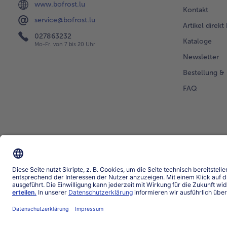
www.bofrost.lu
Kontakt
service@bofrost.lu
Artikel direkt
027863232
Kataloge
Mo-Fr. von 7 bis 20 Uhr
Newsletter
Bestellung & 
FAQ