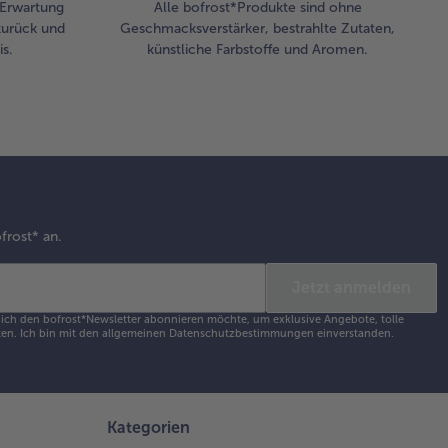
r Erwartung
Alle bofrost*Produkte sind ohne
zurück und
Geschmacksverstärker, bestrahlte Zutaten,
s.
künstliche Farbstoffe und Aromen.
frost* an.
Jetzt anmelden
s ich den bofrost*Newsletter abonnieren möchte, um exklusive Angebote, tolle
en. Ich bin mit den
allgemeinen Datenschutzbestimmungen
einverstanden.
Kategorien