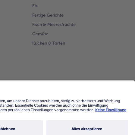
Eis
Fertige Gerichte
Fisch & Meeresfrüchte
Gemüse
Kuchen & Torten
Land / Sprache wählen