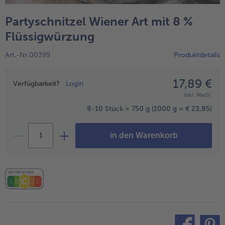
alle Wein & Spirituosen
alle BIO
Küchenutensilien
bofrost*free
Partyschnitzel Wiener Art mit 8 %
alle Küchenutensilien
alle bofrost*free
Kuchen & Torten
High Protein
Flüssigwürzung
alle Kuchen & Torten
alle High Protein
bofrost*plus.
Art.-Nr.00399
Produktdetails
alle bofrost*plus.
Pflanzliche Alternativprodukte
17,89 €
Preisangabe
alle Pflanzliche Alternativprodukte
Verfügbarkeit?
Login
Heißluftfritteuse
inkl. MwSt.
alle Heißluftfritteuse
8-10 Stück = 750 g
(1000 g = € 23,85)
in den Warenkorb