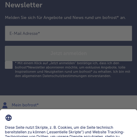
Newsletter
Melden Sie sich für Angebote und News rund um bofrost* an.
E-Mail Adresse
*
Jetzt anmelden
*
Mit einem Klick auf „Jetzt anmelden" bestätige ich, dass ich den
bofrost*Newsletter abonnieren möchte, um exklusive Angebote, tolle
Inspirationen und Neuigkeiten rund um bofrost* zu erhalten. Ich bin mit
den
allgemeinen Datenschutzbestimmungen
einverstanden.
Mein bofrost*
www.bofrost.lu
service@bofrost.lu
027863232