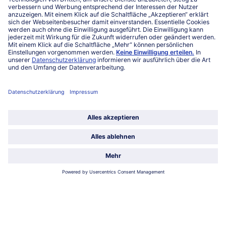
Mo-Fr. von 7 bis 20 Uhr
Service
Über bofrost*
Kategorien
Land / Sprache wählen