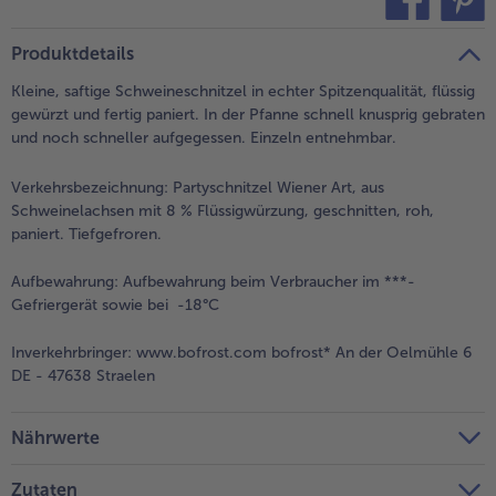
teilen
pin it
- 5 € beim Kauf von 7 Schlemmermenüs nach Wahl
Produktdetails
Kleine, saftige Schweineschnitzel in echter Spitzenqualität, flüssig
gewürzt und fertig paniert. In der Pfanne schnell knusprig gebraten
und noch schneller aufgegessen. Einzeln entnehmbar.
Verkehrsbezeichnung:
Partyschnitzel Wiener Art, aus
Schweinelachsen mit 8 % Flüssigwürzung, geschnitten, roh,
paniert. Tiefgefroren.
Aufbewahrung:
Aufbewahrung beim Verbraucher im ***-
Gefriergerät sowie bei -18°C
Inverkehrbringer:
www.bofrost.com bofrost* An der Oelmühle 6
DE - 47638 Straelen
Nährwerte
Zutaten