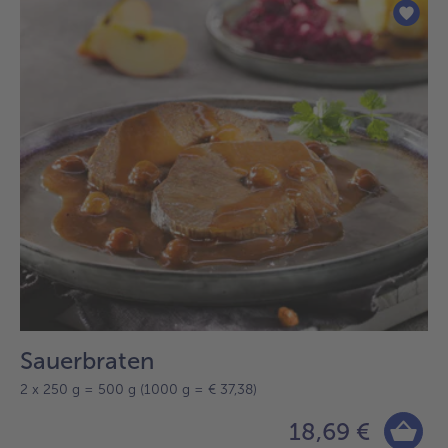
der
Liste.
Sauerbraten
2 x 250 g = 500 g (1000 g = € 37,38)
18,69 €