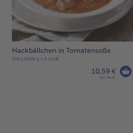
Hackbällchen in Tomatensoße
500 g (1000 g = € 21,18)
10,59 €
inkl. MwSt.
weiter
mit
der
Artikel-