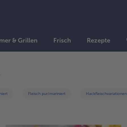
er & Grillen
Frisch
Rezepte
weiter
mit
e
der
Artikel-
Übersicht.
niert
Fleisch pur/mariniert
Hackfleischvariationen
Es
befinden
sich
12
Artikel
in