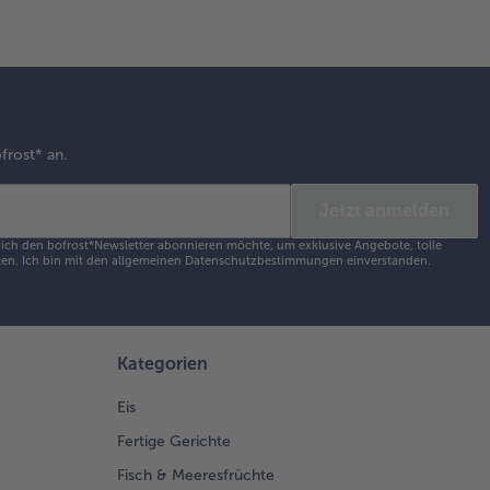
frost* an.
Jetzt anmelden
s ich den bofrost*Newsletter abonnieren möchte, um exklusive Angebote, tolle
en. Ich bin mit den
allgemeinen Datenschutzbestimmungen
einverstanden.
Kategorien
Eis
Fertige Gerichte
Fisch & Meeresfrüchte