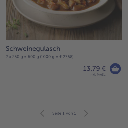
Schweinegulasch
2 x 250 g = 500 g (1000 g = € 27,58)
13,79 €
inkl. MwSt.
Seite 1
von 1