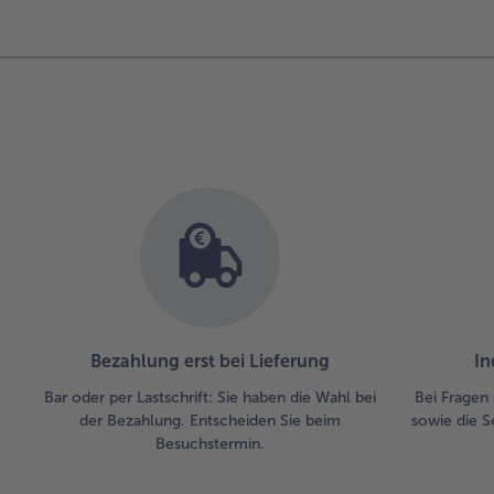
Übersicht.
Es
befinden
sich
12
Artikel
in
der
Liste.
Bezahlung erst bei Lieferung
In
Bar oder per Lastschrift: Sie haben die Wahl bei
Bei Fragen 
der Bezahlung. Entscheiden Sie beim
sowie die S
Besuchstermin.