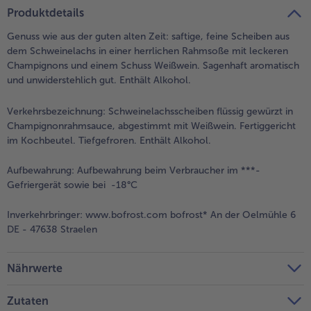
teilen
pin it
Produktdetails
- 5 € beim Kauf von 7 Schlemmermenüs nach Wahl
Genuss wie aus der guten alten Zeit: saftige, feine Scheiben aus
dem Schweinelachs in einer herrlichen Rahmsoße mit leckeren
Champignons und einem Schuss Weißwein. Sagenhaft aromatisch
und unwiderstehlich gut. Enthält Alkohol.
Verkehrsbezeichnung:
Schweinelachsscheiben flüssig gewürzt in
Champignonrahmsauce, abgestimmt mit Weißwein. Fertiggericht
im Kochbeutel. Tiefgefroren. Enthält Alkohol.
Aufbewahrung:
Aufbewahrung beim Verbraucher im ***-
Gefriergerät sowie bei -18°C
Inverkehrbringer:
www.bofrost.com bofrost* An der Oelmühle 6
DE - 47638 Straelen
Nährwerte
Zutaten