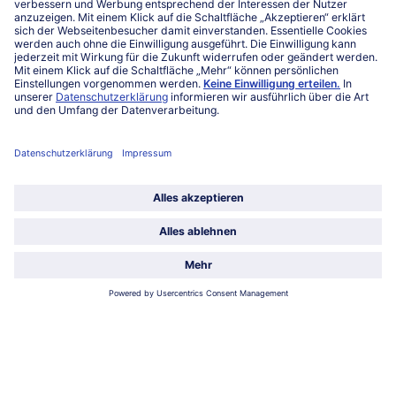
Mo-Fr. von 7 bis 20 Uhr
Service
Über bofrost*
Kategorien
Land / Sprache wählen