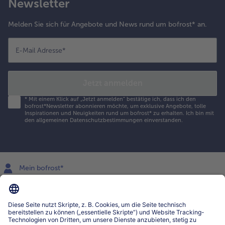
Newsletter
Melden Sie sich für Angebote und News rund um bofrost* an.
E-Mail Adresse
*
Jetzt anmelden
*
Mit einem Klick auf „Jetzt anmelden" bestätige ich, dass ich den
bofrost*Newsletter abonnieren möchte, um exklusive Angebote, tolle
Inspirationen und Neuigkeiten rund um bofrost* zu erhalten. Ich bin mit
den
allgemeinen Datenschutzbestimmungen
einverstanden.
Mein bofrost*
www.bofrost.lu
service@bofrost.lu
027863232