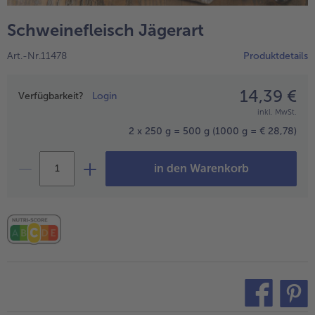
alle Wein & Spirituosen
alle BIO
Küchenutensilien
bofrost*free
Schweinefleisch Jägerart
alle Küchenutensilien
alle bofrost*free
Kuchen & Torten
High Protein
Art.-Nr.11478
Produktdetails
alle Kuchen & Torten
alle High Protein
bofrost*plus.
alle bofrost*plus.
14,39 €
Preisangabe
Pflanzliche Alternativprodukte
Verfügbarkeit?
Login
inkl. MwSt.
alle Pflanzliche Alternativprodukte
Heißluftfritteuse
2 x 250 g = 500 g
(1000 g = € 28,78)
alle Heißluftfritteuse
in den Warenkorb