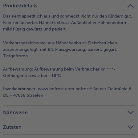
teilen
pin it
Produktdetails
- 5 € beim Kauf von 7 Schlemmermenüs nach Wahl
Das sieht appetitlich aus und schmeckt nicht nur den Kindern gut.
Fein zerkleinertes Hähnchenbrust-Außenfilet in Hähnchenform,
mild flüssig gewürzt und paniert.
Verkehrsbezeichnung:
aus Hähnchenbrust-Fleischstücken
zusammengefügt, mit 8% Flüssigwürzung, paniert, gegart.
Tiefgefroren.
Aufbewahrung:
Aufbewahrung beim Verbraucher im ***-
Gefriergerät sowie bei -18°C
Inverkehrbringer:
www.bofrost.com bofrost* An der Oelmühle 6
DE - 47638 Straelen
Nährwerte
Zutaten