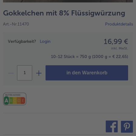
alle Wein & Spirituosen
alle BIO
Küchenutensilien
bofrost*free
Gokkelchen mit 8% Flüssigwürzung
alle Küchenutensilien
alle bofrost*free
Kuchen & Torten
High Protein
Art.-Nr.11470
Produktdetails
alle Kuchen & Torten
alle High Protein
bofrost*plus.
alle bofrost*plus.
16,99 €
Preisangabe
Pflanzliche Alternativprodukte
Verfügbarkeit?
Login
inkl. MwSt.
alle Pflanzliche Alternativprodukte
Heißluftfritteuse
10-12 Stück = 750 g
(1000 g = € 22,65)
alle Heißluftfritteuse
in den Warenkorb