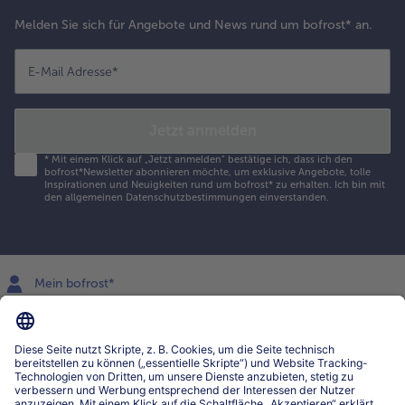
Melden Sie sich für Angebote und News rund um bofrost* an.
E-Mail Adresse
*
Jetzt anmelden
*
Mit einem Klick auf „Jetzt anmelden" bestätige ich, dass ich den
bofrost*Newsletter abonnieren möchte, um exklusive Angebote, tolle
Inspirationen und Neuigkeiten rund um bofrost* zu erhalten. Ich bin mit
den
allgemeinen Datenschutzbestimmungen
einverstanden.
Mein bofrost*
www.bofrost.lu
service@bofrost.lu
027863232
Mo-Fr. von 7 bis 20 Uhr