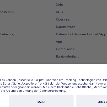
Jobs
 bestellen
AGB
Über uns
Datenschutz
Lieferung
Datenschutzhinweis bofrost*App
App
Compliance
Barrierefreiheit