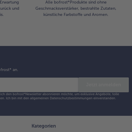
r Erwartung
Alle bofrost*Produkte sind ohne
zurück und
Geschmacksverstärker, bestrahlte Zutaten,
s.
künstliche Farbstoffe und Aromen.
frost* an.
Jetzt anmelden
s ich den bofrost*Newsletter abonnieren möchte, um exklusive Angebote, tolle
en. Ich bin mit den
allgemeinen Datenschutzbestimmungen
einverstanden.
Kategorien