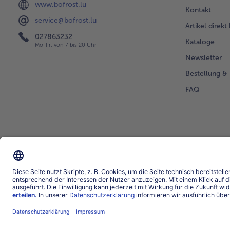
www.bofrost.lu
Kontakt
service@bofrost.lu
Artikel direkt
027863232
Kataloge
Mo-Fr. von 7 bis 20 Uhr
Newsletter
Bestellung & 
FAQ