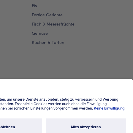
Eis
Fertige Gerichte
Fisch & Meeresfrüchte
Gemüse
Kuchen & Torten
Land / Sprache wählen