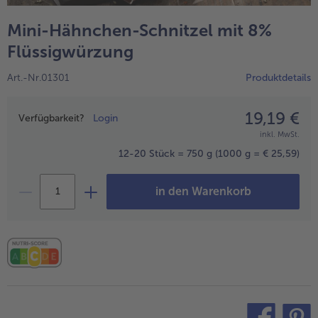
alle Wein & Spirituosen
alle BIO
Küchenutensilien
bofrost*free
Mini-Hähnchen-Schnitzel mit 8%
alle Küchenutensilien
alle bofrost*free
Kuchen & Torten
High Protein
Flüssigwürzung
alle Kuchen & Torten
alle High Protein
bofrost*plus.
Art.-Nr.01301
Produktdetails
alle bofrost*plus.
Pflanzliche Alternativprodukte
19,19 €
Preisangabe
alle Pflanzliche Alternativprodukte
Verfügbarkeit?
Login
Heißluftfritteuse
inkl. MwSt.
alle Heißluftfritteuse
12-20 Stück = 750 g
(1000 g = € 25,59)
in den Warenkorb