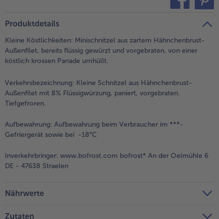
teilen
pin it
- 5 € beim Kauf von 7 Schlemmermenüs nach Wahl
Produktdetails
Kleine Köstlichkeiten: Minischnitzel aus zartem Hähnchenbrust-
Außenfilet, bereits flüssig gewürzt und vorgebraten, von einer
köstlich krossen Panade umhüllt.
Verkehrsbezeichnung:
Kleine Schnitzel aus Hähnchenbrust-
Außenfilet mit 8% Flüssigwürzung, paniert, vorgebraten.
Tiefgefroren.
Aufbewahrung:
Aufbewahrung beim Verbraucher im ***-
Gefriergerät sowie bei -18°C
Inverkehrbringer:
www.bofrost.com bofrost* An der Oelmühle 6
DE - 47638 Straelen
Nährwerte
Zutaten