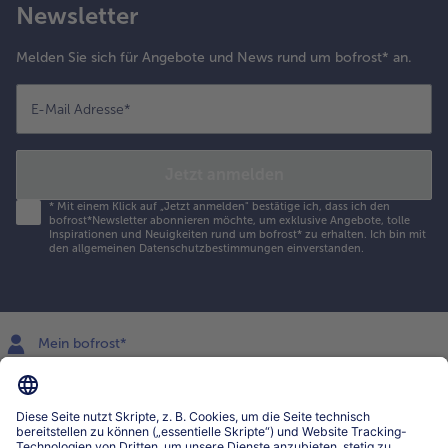
Newsletter
Melden Sie sich für Angebote und News rund um bofrost* an.
E-Mail Adresse
*
Jetzt anmelden
*
Mit einem Klick auf „Jetzt anmelden" bestätige ich, dass ich den
bofrost*Newsletter abonnieren möchte, um exklusive Angebote, tolle
Inspirationen und Neuigkeiten rund um bofrost* zu erhalten. Ich bin mit
den
allgemeinen Datenschutzbestimmungen
einverstanden.
Mein bofrost*
www.bofrost.lu
service@bofrost.lu
027863232