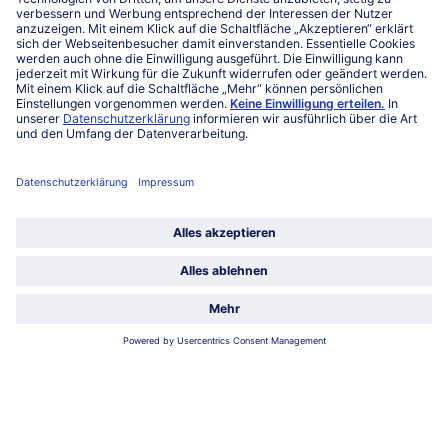
Mo-Fr. von 7 bis 20 Uhr
Service
Über bofrost*
Kategorien
Land / Sprache wählen