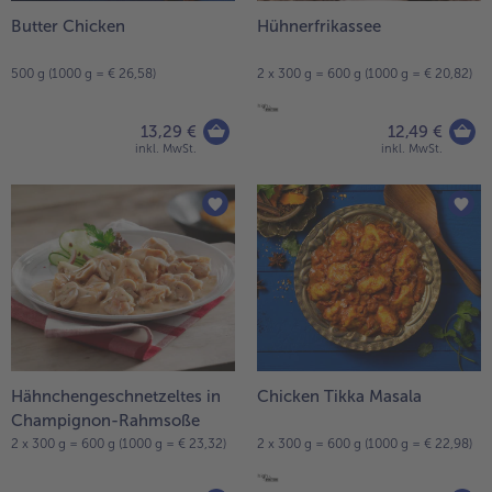
Butter Chicken
Hühnerfrikassee
- 5 € beim Kauf von 7 Schlemmermenüs nach Wahl
500 g (1000 g = € 26,58)
2 x 300 g = 600 g (1000 g = € 20,82)
13,29 €
12,49 €
inkl. MwSt.
inkl. MwSt.
Hähnchengeschnetzeltes in
Chicken Tikka Masala
Champignon-Rahmsoße
2 x 300 g = 600 g (1000 g = € 23,32)
2 x 300 g = 600 g (1000 g = € 22,98)