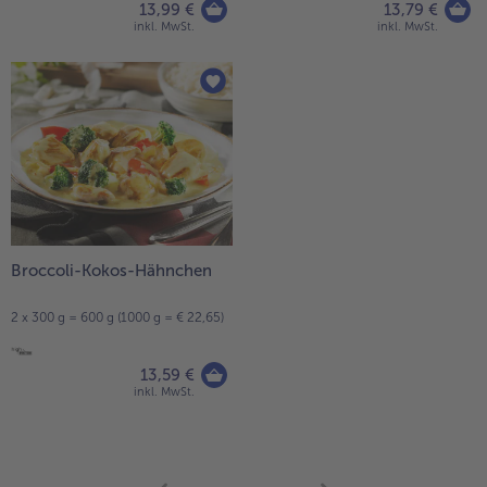
13,99 €
13,79 €
inkl. MwSt.
inkl. MwSt.
Broccoli-Kokos-Hähnchen
2 x 300 g = 600 g (1000 g = € 22,65)
13,59 €
inkl. MwSt.
weiter