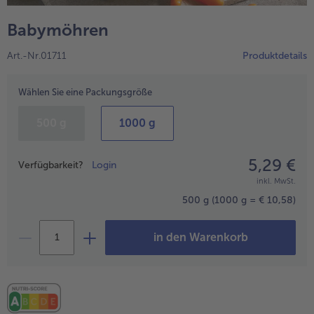
alle Wein & Spirituosen
alle BIO
Küchenutensilien
bofrost*free
Babymöhren
alle Küchenutensilien
alle bofrost*free
Kuchen & Torten
High Protein
Art.-Nr.01711
Produktdetails
alle Kuchen & Torten
alle High Protein
bofrost*plus.
alle bofrost*plus.
Wählen Sie eine Packungsgröße
Pflanzliche Alternativprodukte
alle Pflanzliche Alternativprodukte
Heißluftfritteuse
500 g
1000 g
alle Heißluftfritteuse
5,29 €
Preisangabe
Verfügbarkeit?
Login
inkl. MwSt.
500 g
(1000 g = € 10,58)
in den Warenkorb