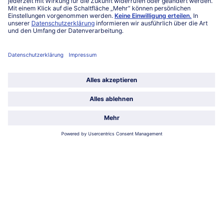
027863232
Mo-Fr. von 7 bis 20 Uhr
Service
Über bofrost*
Kategorien
Land / Sprache wählen