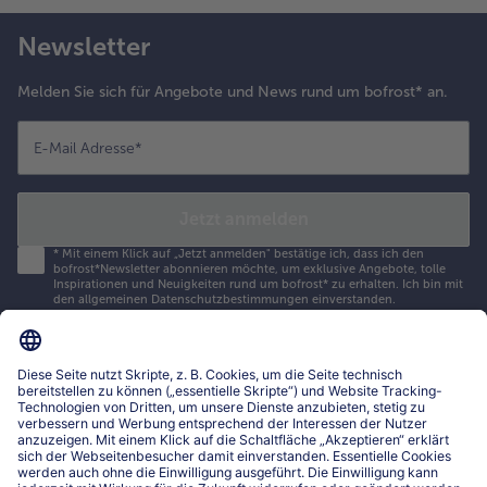
Newsletter
Melden Sie sich für Angebote und News rund um bofrost* an.
E-Mail Adresse
*
Jetzt anmelden
*
Mit einem Klick auf „Jetzt anmelden" bestätige ich, dass ich den
bofrost*Newsletter abonnieren möchte, um exklusive Angebote, tolle
Inspirationen und Neuigkeiten rund um bofrost* zu erhalten. Ich bin mit
den
allgemeinen Datenschutzbestimmungen
einverstanden.
Mein bofrost*
www.bofrost.lu
service@bofrost.lu