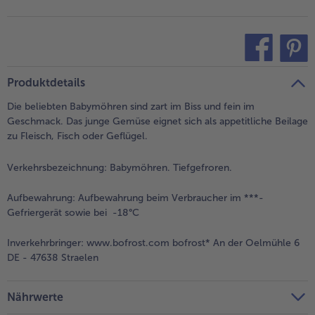
- 5 € beim Kauf von 7 Schlemmermenüs nach Wahl
teilen
pin it
Produktdetails
Die beliebten Babymöhren sind zart im Biss und fein im
Geschmack. Das junge Gemüse eignet sich als appetitliche Beilage
zu Fleisch, Fisch oder Geflügel.
Verkehrsbezeichnung:
Babymöhren. Tiefgefroren.
Aufbewahrung:
Aufbewahrung beim Verbraucher im ***-
Gefriergerät sowie bei -18°C
Inverkehrbringer:
www.bofrost.com bofrost* An der Oelmühle 6
DE - 47638 Straelen
Nährwerte