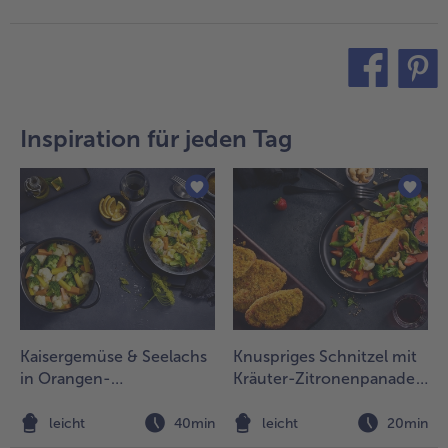
- 5 € beim Kauf von 7 Schlemmermenüs nach Wahl
teilen
pin it
Inspiration für jeden Tag
Kaisergemüse & Seelachs
Knuspriges Schnitzel mit
in Orangen-
Kräuter-Zitronenpanade
Sternanissauce
und buntem Gemüse-
Erdbeer-Salat
leicht
40min
leicht
20min