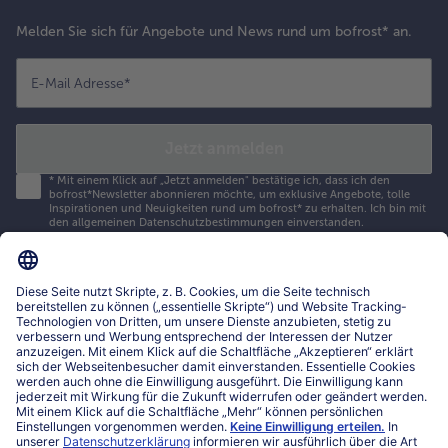
Melden Sie sich für Angebote und News rund um bofrost* an.
E-Mail Adresse
*
Jetzt anmelden
*
Mit einem Klick auf „Jetzt anmelden" bestätige ich, dass ich den
bofrost*Newsletter abonnieren möchte, um exklusive Angebote, tolle
Inspirationen und Neuigkeiten rund um bofrost* zu erhalten. Ich bin mit
den
allgemeinen Datenschutzbestimmungen
einverstanden.
Mein bofrost*
www.bofrost.lu
service@bofrost.lu
027863232
Mo-Fr. von 7 bis 20 Uhr