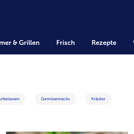
er & Grillen
Frisch
Rezepte
weiter
mit
der
Artikel-
Übersicht.
rbelassen
Gemüsesnacks
Kräuter
Es
befinden
sich
22
Artikel
in