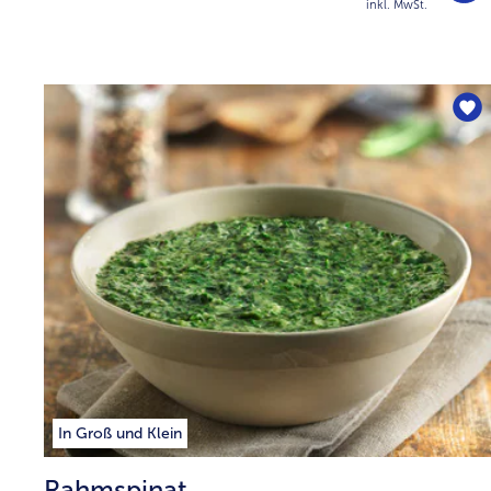
inkl. MwSt.
In Groß und Klein
Rahmspinat