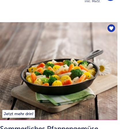
inkl. MwSt.
Jetzt mehr drin!
Sommerliches Pfannengemüse