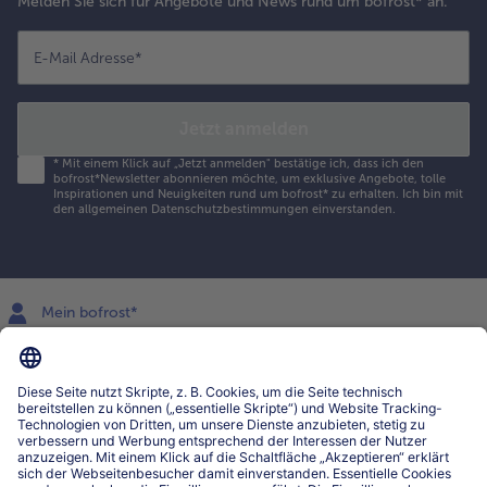
Melden Sie sich für Angebote und News rund um bofrost* an.
E-Mail Adresse
*
Jetzt anmelden
*
Mit einem Klick auf „Jetzt anmelden" bestätige ich, dass ich den
bofrost*Newsletter abonnieren möchte, um exklusive Angebote, tolle
Inspirationen und Neuigkeiten rund um bofrost* zu erhalten. Ich bin mit
den
allgemeinen Datenschutzbestimmungen
einverstanden.
Mein bofrost*
www.bofrost.lu
service@bofrost.lu
027863232
Mo-Fr. von 7 bis 20 Uhr