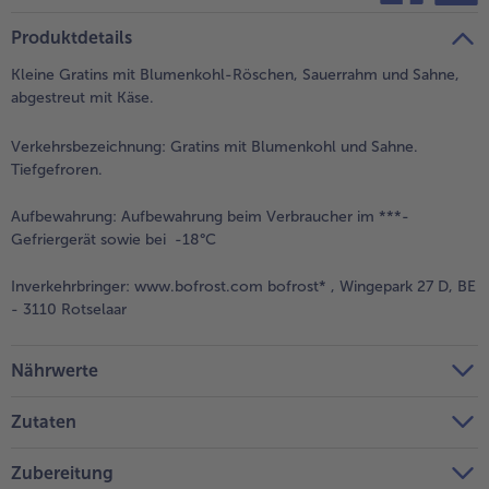
teilen
pin it
Produktdetails
- 5 € beim Kauf von 7 Schlemmermenüs nach Wahl
Kleine Gratins mit Blumenkohl-Röschen, Sauerrahm und Sahne,
abgestreut mit Käse.
Verkehrsbezeichnung:
Gratins mit Blumenkohl und Sahne.
Tiefgefroren.
Aufbewahrung:
Aufbewahrung beim Verbraucher im ***-
Gefriergerät sowie bei -18°C
Inverkehrbringer:
www.bofrost.com bofrost* , Wingepark 27 D, BE
- 3110 Rotselaar
Nährwerte
Zutaten
Zubereitung