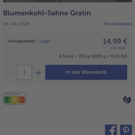
alle Wein & Spirituosen
alle BIO
Küchenutensilien
bofrost*free
Blumenkohl-Sahne Gratin
alle Küchenutensilien
alle bofrost*free
Kuchen & Torten
High Protein
Art.-Nr.12329
Produktdetails
alle Kuchen & Torten
alle High Protein
bofrost*plus.
alle bofrost*plus.
14,99 €
Preisangabe
Pflanzliche Alternativprodukte
Verfügbarkeit?
Login
inkl. MwSt.
alle Pflanzliche Alternativprodukte
Heißluftfritteuse
6 Stück = 720 g
(1000 g = € 20,82)
alle Heißluftfritteuse
in den Warenkorb