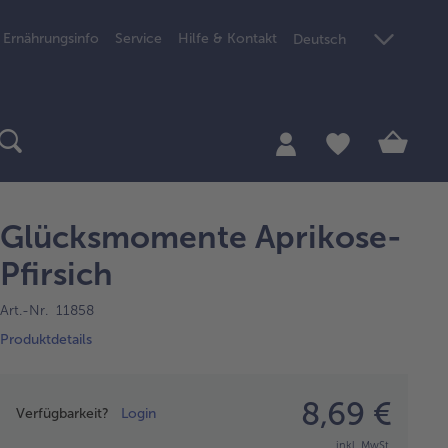
Ernährungsinfo
Service
Hilfe & Kontakt
Deutsch
Glücksmomente Aprikose-
Pfirsich
Art.-Nr. 11858
Produktdetails
Preisangabe
8,69 €
Verfügbarkeit?
Login
inkl. MwSt.