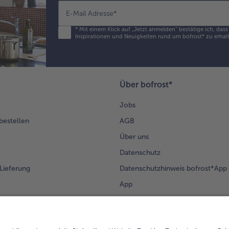
E-Mail Adresse
*
*
Mit einem Klick auf „Jetzt anmelden" bestätige ich, das
Inspirationen und Neuigkeiten rund um bofrost* zu erhalt
Über bofrost*
Jobs
 bestellen
AGB
Über uns
Datenschutz
Lieferung
Datenschutzhinweis bofrost*App
App
Compliance
Barrierefreiheit