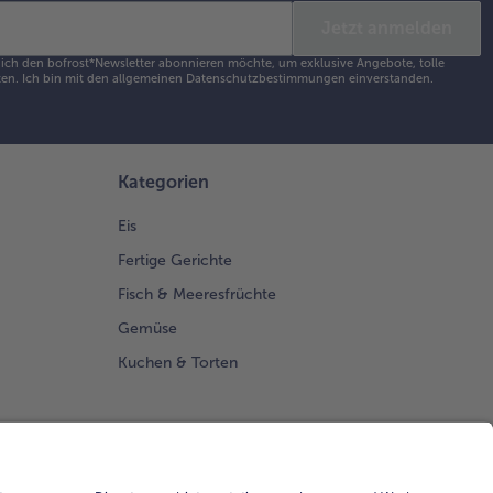
Jetzt anmelden
s ich den bofrost*Newsletter abonnieren möchte, um exklusive Angebote, tolle
en. Ich bin mit den
allgemeinen Datenschutzbestimmungen
einverstanden.
Kategorien
Eis
Fertige Gerichte
Fisch & Meeresfrüchte
Gemüse
Kuchen & Torten