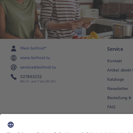
Mein bofrost*
Service
www.bofrost.lu
Kontakt
service@bofrost.lu
Artikel direkt
027863232
Kataloge
Mo-Fr. von 7 bis 20 Uhr
Newsletter
Bestellung & 
FAQ