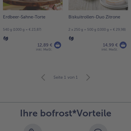
Erdbeer-Sahne-Torte
Biskuitrollen-Duo Zitrone
540 g (1000 g = € 23,87)
2 x 250 g = 500 g (1000 g = € 29,98)
12,89 €
14,99 €
inkl. MwSt.
inkl. MwSt.
weiter
Seite 1
von 1
mit
der
Artikel-
Übersicht.
Es
Ihre bofrost*Vorteile
befinden
sich
10
Artikel