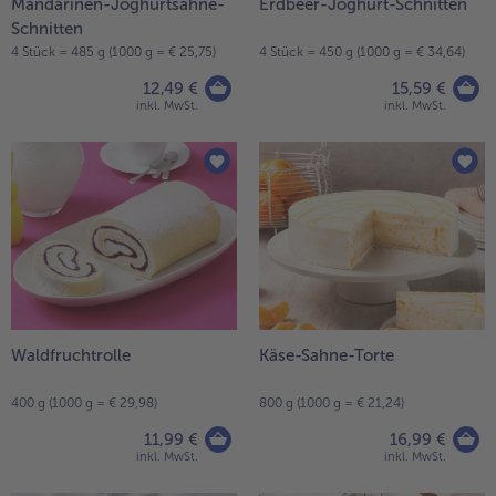
Mandarinen-Joghurtsahne-
Erdbeer-Joghurt-Schnitten
Schnitten
- 5 € beim Kauf von 7 Schlemmermenüs nach Wahl
4 Stück = 485 g (1000 g = € 25,75)
4 Stück = 450 g (1000 g = € 34,64)
12,49 €
15,59 €
inkl. MwSt.
inkl. MwSt.
Waldfruchtrolle
Käse-Sahne-Torte
400 g (1000 g = € 29,98)
800 g (1000 g = € 21,24)
11,99 €
16,99 €
inkl. MwSt.
inkl. MwSt.