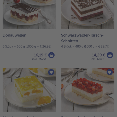
Liste.
alle Wein & Spirituosen
alle BIO
Küchenutensilien
bofrost*free
alle Küchenutensilien
alle bofrost*free
Kuchen & Torten
High Protein
alle Kuchen & Torten
alle High Protein
bofrost*plus.
alle bofrost*plus.
Donauwellen
Schwarzwälder-Kirsch-
Pflanzliche Alternativprodukte
Schnitten
alle Pflanzliche Alternativprodukte
Heißluftfritteuse
6 Stück = 600 g (1000 g = € 26,98)
4 Stück = 480 g (1000 g = € 29,77)
alle Heißluftfritteuse
16,19 €
14,29 €
inkl. MwSt.
inkl. MwSt.