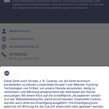
bofrost*Newsletter abonnieren möchte, um exklusive Angebote, tolle
Inspirationen und Neuigkeiten rund um bofrost* zu erhalten. Ich bin mit
den
allgemeinen Datenschutzbestimmungen
einverstanden.
Mein bofrost*
www.bofrost.lu
service@bofrost.lu
027863232
Mo-Fr. von 7 bis 20 Uhr
Service
Über bofrost*
Kategorien