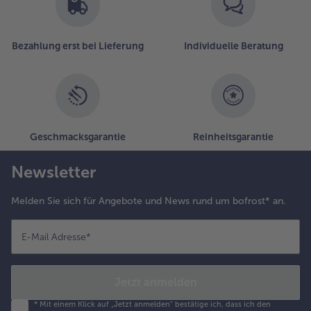
in
der
Liste.
Bezahlung erst bei Lieferung
Individuelle Beratung
Geschmacksgarantie
Reinheitsgarantie
Newsletter
Melden Sie sich für Angebote und News rund um bofrost* an.
E-Mail Adresse
*
Jetzt anmelden
*
Mit einem Klick auf „Jetzt anmelden" bestätige ich, dass ich den