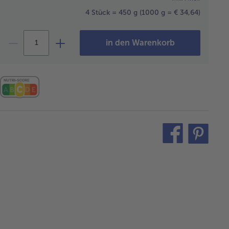
4 Stück = 450 g
(1000 g = € 34,64)
in den Warenkorb
teilen
pin
it