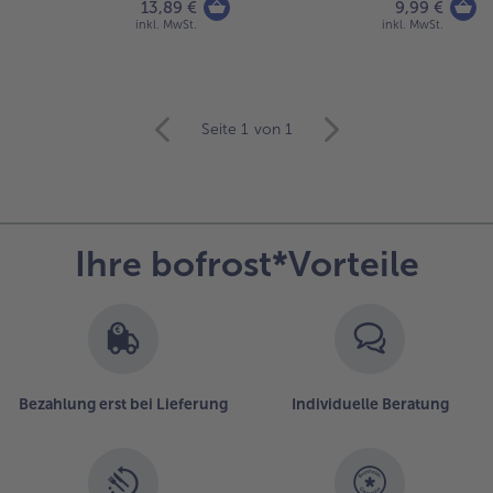
13,89 €
9,99 €
inkl. MwSt.
inkl. MwSt.
weiter
Seite 1
von 1
mit
der
Artikel-
Übersicht.
Es
Ihre bofrost*Vorteile
befinden
sich
6
Artikel
in
der
Liste.
Bezahlung erst bei Lieferung
Individuelle Beratung