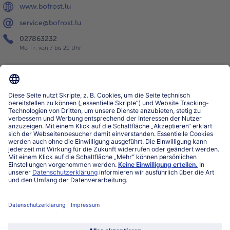
www.bofrost.lu
service@bofrost.lu
027863232
Mo-Fr. von 7 bis 20 Uhr
Service
Über bofrost*
Kategorien