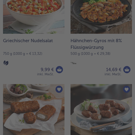
Liste.
alle Wein & Spirituosen
alle BIO
Küchenutensilien
bofrost*free
alle Küchenutensilien
alle bofrost*free
Kuchen & Torten
High Protein
alle Kuchen & Torten
alle High Protein
bofrost*plus.
alle bofrost*plus.
Griechischer Nudelsalat
Hähnchen-Gyros mit 8%
Pflanzliche Alternativprodukte
Flüssigwürzung
alle Pflanzliche Alternativprodukte
Heißluftfritteuse
750 g (1000 g = € 13,32)
500 g (1000 g = € 29,38)
alle Heißluftfritteuse
9,99 €
14,69 €
inkl. MwSt.
inkl. MwSt.