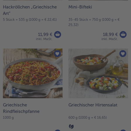
Hackröllchen „Griechische
Mini-Bifteki
- 5 € beim Kauf von 7 Schlemmermenüs nach Wahl
Art“
5 Stück = 535 g (1000 g = € 22,41)
35-45 Stück = 750 g (1000 g = €
25,32)
11,99 €
18,99 €
inkl. MwSt.
inkl. MwSt.
Griechische
Griechischer Hirtensalat
Rindfleischpfanne
1000 g
600 g (1000 g = € 16,65)