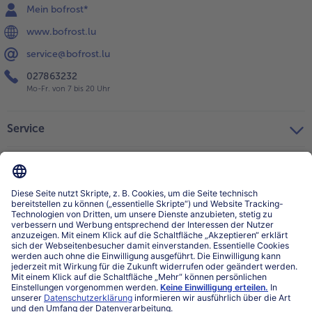
Mein bofrost*
www.bofrost.lu
service@bofrost.lu
027863232
Mo-Fr. von 7 bis 20 Uhr
Service
Über bofrost*
Kategorien