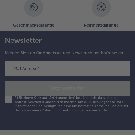
- 5 € beim Kauf von 7 Schlemmermenüs nach Wahl
Geschmacksgarantie
Reinheitsgarantie
Newsletter
Melden Sie sich für Angebote und News rund um bofrost* an.
E-Mail Adresse
*
Jetzt anmelden
*
Mit einem Klick auf „Jetzt anmelden" bestätige ich, dass ich den
bofrost*Newsletter abonnieren möchte, um exklusive Angebote, tolle
Inspirationen und Neuigkeiten rund um bofrost* zu erhalten. Ich bin mit
den
allgemeinen Datenschutzbestimmungen
einverstanden.