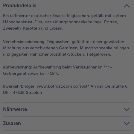
teilen
pin it
Produktdetails
- 5 € beim Kauf von 7 Schlemmermenüs nach Wahl
Ein raffinierter exotischer Snack: Teigtaschen, gefüllt mit zartem
Hähnchenbrust-Filet, dazu Mungobohnenkeimlinge, Porree,
Zwiebeln, Karotten und Erbsen.
Verkehrsbezeichnung:
Teigtaschen, gefüllt mit einer gewürzten
Mischung aus verschiedenen Gemüsen, Mungobohnenkeimlingen
und gegarten Hähnchenbrustfilet-Stücken. Tiefgefroren.
Aufbewahrung:
Aufbewahrung beim Verbraucher im ***-
Gefriergerät sowie bei -18°C
Inverkehrbringer:
www.bofrost.com bofrost* An der Oelmühle 6
DE - 47638 Straelen
Nährwerte
Zutaten