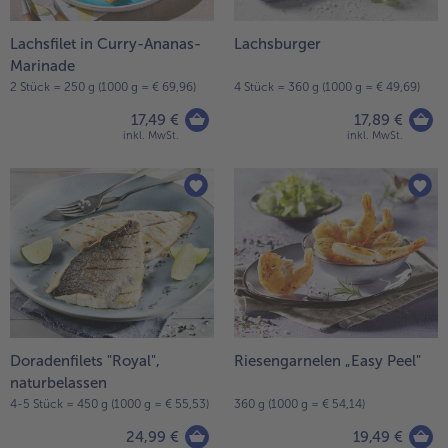
- 5 € beim Kauf von 7 Schlemmermenüs nach Wahl
Lachsfilet in Curry-Ananas-
Lachsburger
Marinade
2 Stück = 250 g (1000 g = € 69,96)
4 Stück = 360 g (1000 g = € 49,69)
17,49 €
17,89 €
inkl. MwSt.
inkl. MwSt.
Doradenfilets "Royal",
Riesengarnelen „Easy Peel"
naturbelassen
4-5 Stück = 450 g (1000 g = € 55,53)
360 g (1000 g = € 54,14)
24,99 €
19,49 €