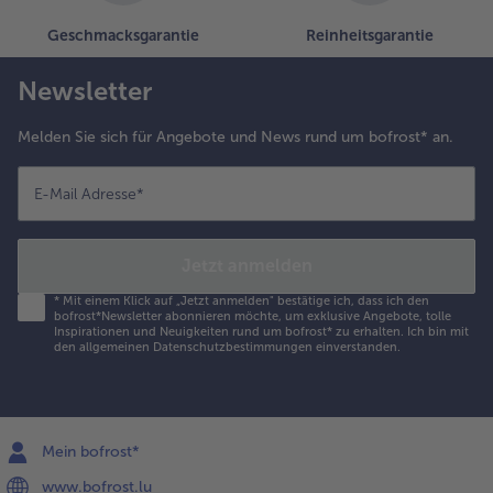
Geschmacksgarantie
Reinheitsgarantie
Newsletter
Melden Sie sich für Angebote und News rund um bofrost* an.
E-Mail Adresse
*
Jetzt anmelden
*
Mit einem Klick auf „Jetzt anmelden" bestätige ich, dass ich den
bofrost*Newsletter abonnieren möchte, um exklusive Angebote, tolle
Inspirationen und Neuigkeiten rund um bofrost* zu erhalten. Ich bin mit
den
allgemeinen Datenschutzbestimmungen
einverstanden.
Mein bofrost*
www.bofrost.lu