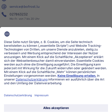
service@bofrost.lu
027863232
Mo-Fr. von 7 bis 20 Uhr
Service
Über bofrost*
Kategorien