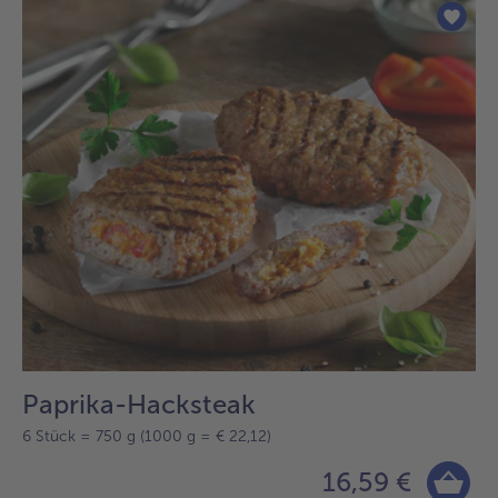
Paprika-Hacksteak
6 Stück = 750 g (1000 g = € 22,12)
16,59 €