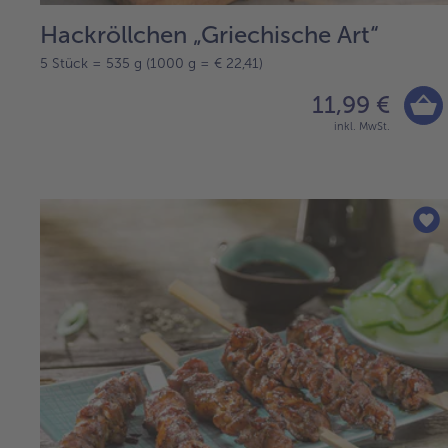
Hackröllchen „Griechische Art“
5 Stück = 535 g (1000 g = € 22,41)
11,99 €
inkl. MwSt.