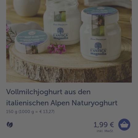
der
Liste.
Vollmilchjoghurt aus den
italienischen Alpen Naturyoghurt
150 g (1000 g = € 13,27)
1,99 €
inkl. MwSt.