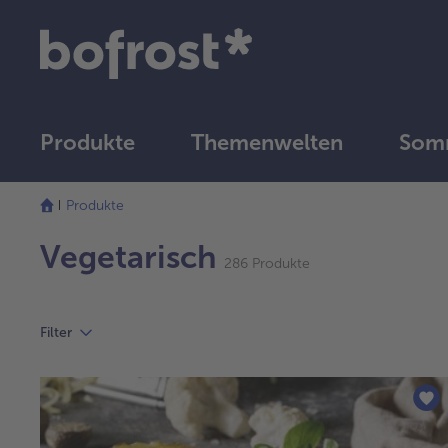
Produkte
Themenwelten
Somm
Die
Liste
Produkte
wurde
erfolgreich
Vegetarisch
286 Produkte
aktualisiert
Filter