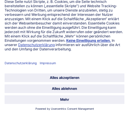
027863232
Mo-Fr. von 7 bis 20 Uhr
Service
Über bofrost*
Kategorien