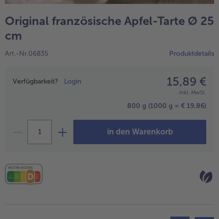
alle Wein & Spirituosen
alle BIO
Küchenutensilien
bofrost*free
Original französische Apfel-Tarte Ø 25
alle Küchenutensilien
alle bofrost*free
Kuchen & Torten
High Protein
cm
alle Kuchen & Torten
alle High Protein
bofrost*plus.
Art.-Nr.06835
Produktdetails
alle bofrost*plus.
Pflanzliche Alternativprodukte
15,89 €
Preisangabe
alle Pflanzliche Alternativprodukte
Verfügbarkeit?
Login
Heißluftfritteuse
inkl. MwSt.
alle Heißluftfritteuse
800 g
(1000 g = € 19,86)
in den Warenkorb