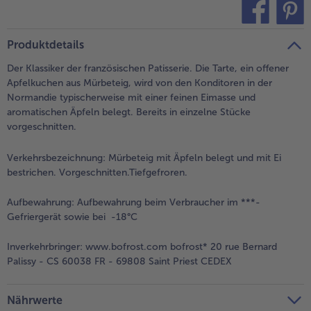
- 5 € beim Kauf von 7 Schlemmermenüs nach Wahl
teilen
pin it
Produktdetails
Der Klassiker der französischen Patisserie. Die Tarte, ein offener
Apfelkuchen aus Mürbeteig, wird von den Konditoren in der
Normandie typischerweise mit einer feinen Eimasse und
aromatischen Äpfeln belegt. Bereits in einzelne Stücke
vorgeschnitten.
Verkehrsbezeichnung:
Mürbeteig mit Äpfeln belegt und mit Ei
bestrichen. Vorgeschnitten.Tiefgefroren.
Aufbewahrung:
Aufbewahrung beim Verbraucher im ***-
Gefriergerät sowie bei -18°C
Inverkehrbringer:
www.bofrost.com bofrost* 20 rue Bernard
Palissy - CS 60038 FR - 69808 Saint Priest CEDEX
Nährwerte