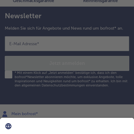
Geschmacksgarantie
Reinheitsgarantie
Newsletter
Melden Sie sich für Angebote und News rund um bofrost* an.
E-Mail Adresse
*
Jetzt anmelden
*
Mit einem Klick auf „Jetzt anmelden" bestätige ich, dass ich den
bofrost*Newsletter abonnieren möchte, um exklusive Angebote, tolle
Inspirationen und Neuigkeiten rund um bofrost* zu erhalten. Ich bin mit
den
allgemeinen Datenschutzbestimmungen
einverstanden.
Mein bofrost*
www.bofrost.lu
service@bofrost.lu