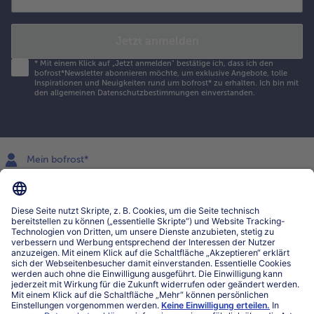
Jetzt anmelden
*
Mit einem Klick auf „Jetzt anmelden" bestätige ich, dass ich den
bofrost*Newsletter abonnieren möchte, um exklusive Angebote, tolle
Inspirationen und Neuigkeiten rund um bofrost* zu erhalten. Ich bin mit
den
allgemeinen Datenschutzbestimmungen
einverstanden.
Mein bofrost*
www.bofrost.lu
service@bofrost.lu
027863232
Mo-Fr. von 7 bis 20 Uhr
Service