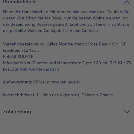
Produktdetails
- 5 € beim Kauf von 7 Schlemmermenüs nach Wahl
Nahe der französischen Mittelmeerküste wachsen die Trauben für
diesen köstlichen Merlot Rosé. Nur die besten Weine werden mit
der Bezeichnung Réserve geadelt. Edel und voll feiner Frucht ist er
die perfekte Wahl zu Geflügel, Fisch und Gemüse.
Verkehrsbezeichnung:
Gilles Mondié Merlot Rosé Pays d’Oc IGP
Frankreich 12%vol.
Enthält SULFITE.
Information zu Zutaten und Nährwerten: E pro 100 ml: 313 kJ / 75
kcal
Zur Nährwertdeklaration
Aufbewahrung:
Kühl und trocken lagern.
Inverkehrbringer:
L'Union des Vignerons, Cébazan, France
Zubereitung