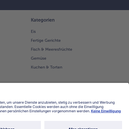
Kategorien
Eis
Fertige Gerichte
Fisch & Meeresfrüchte
Gemüse
Kuchen & Torten
Land / Sprache wählen