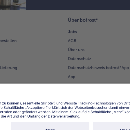
Über bofrost*
Jobs
 bestellen
AGB
Über uns
Datenschutz
Lieferung
Datenschutzhinweis bofrost*App
App
Compliance
Barrierefreiheit