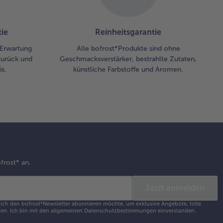
ie
Reinheitsgarantie
r Erwartung
Alle bofrost*Produkte sind ohne
zurück und
Geschmacksverstärker, bestrahlte Zutaten,
s.
künstliche Farbstoffe und Aromen.
frost* an.
Jetzt anmelden
s ich den bofrost*Newsletter abonnieren möchte, um exklusive Angebote, tolle
en. Ich bin mit den
allgemeinen Datenschutzbestimmungen
einverstanden.