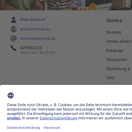
Mein bofrost*
Service
www.bofrost.lu
Kontakt
service@bofrost.lu
Artikel direkt
027863232
Kataloge
Mo-Fr. von 7 bis 20 Uhr
Newsletter
Bestellung & 
FAQ