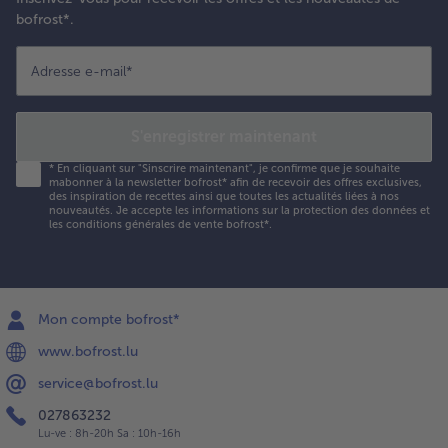
bofrost*.
Adresse e-mail
*
S'enregistrer maintenant
*
En cliquant sur "Sinscrire maintenant", je confirme que je souhaite
mabonner à la newsletter bofrost* afin de recevoir des offres exclusives,
des inspiration de recettes ainsi que toutes les actualités liées à nos
nouveautés. Je accepte les
informations sur la protection des données et
les conditions générales de vente bofrost*
.
Mon compte bofrost*
www.bofrost.lu
service@bofrost.lu
027863232
Lu-ve : 8h-20h Sa : 10h-16h