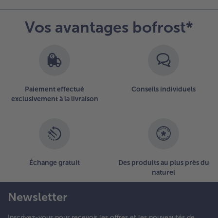
d’ensemble
des
- 5 € à l’achat de 7 menus au choix
Vos avantages bofrost*
articles.
Vous
avez
2
articles
sur
la
Paiement effectué
Conseils individuels
liste.
exclusivement à la livraison
Échange gratuit
Des produits au plus près du
naturel
Newsletter
Inscrivez-vous pour recevoir les offres et les nouveautés de