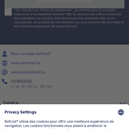
S'enregistrer maintenant
*
En cliquant sur "Sinscrire maintenant", je confirme que je souhaite
mabonner à la newsletter bofrost* afin de recevoir des offres exclusives,
des inspiration de recettes ainsi que toutes les actualités liées à nos
nouveautés. Je accepte les
informations sur la protection des données et
les conditions générales de vente bofrost*
.
Mon compte bofrost*
www.bofrost.lu
service@bofrost.lu
027863232
Lu-ve : 8h-20h Sa : 10h-16h
Service
Qui sommes-nous?