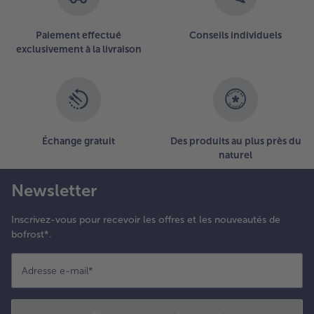
sur
la
Paiement effectué
Conseils individuels
liste.
exclusivement à la livraison
Échange gratuit
Des produits au plus près du
naturel
Newsletter
Inscrivez-vous pour recevoir les offres et les nouveautés de
bofrost*.
Adresse e-mail
*