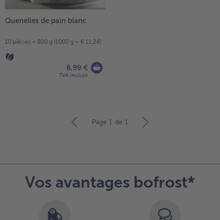
- 5 € à l’achat de 7 menus au choix
Quenelles de pain blanc
10 pièces = 800 g (1000 g = € 11,24)
8,99 €
TVA incluse
Continuer
Page 1
de 1
avec
la
vue
d’ensemble
des
Vos avantages bofrost*
articles.
Vous
avez
3
articles