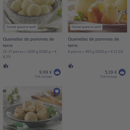
la
TousVins & Alcools
TousBIO
liste.
Ustensiles de cuisine
bofrost*free
TousUstensiles de cuisine
Tousbofrost*free
Gâteaux & Tartes
High Protein
TousGâteaux & Tartes
TousHigh Protein
Format grand et petit
Format grand et petit
bofrost*plus.
Tousbofrost*plus.
Quenelles de pommes de
Quenelles de pommes de
Alternatives végétale
terre
terre
TousAlternatives végétale
Friteuse à air chaud
15-17 pièces = 1200 g (1000 g = €
6 pièces = 450 g (1000 g = € 11,53)
8,33)
TousFriteuse à air chaud
9,99 €
5,19 €
TVA incluse
TVA incluse