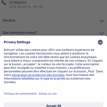
027863232
Lu-ve : 8h-20h Sa : 10h-16h
Service
Qui sommes-nous?
Catégories
Sélectionner le pays / la langue