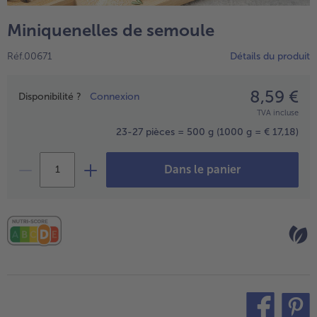
TousVins & Alcools
TousBIO
Ustensiles de cuisine
bofrost*free
Miniquenelles de semoule
TousUstensiles de cuisine
Tousbofrost*free
Gâteaux & Tartes
High Protein
Réf.00671
Détails du produit
TousGâteaux & Tartes
TousHigh Protein
bofrost*plus.
Tousbofrost*plus.
8,59 €
Prix
Alternatives végétale
Disponibilité ?
Connexion
TVA incluse
TousAlternatives végétale
Friteuse à air chaud
23-27 pièces = 500 g
(1000 g = € 17,18)
TousFriteuse à air chaud
Dans le panier