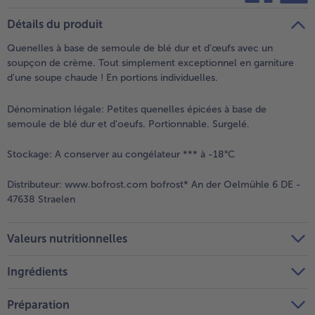
teilen
pin it
Détails du produit
- 5 € à l’achat de 7 menus au choix
Quenelles à base de semoule de blé dur et d'œufs avec un
soupçon de crème. Tout simplement exceptionnel en garniture
d'une soupe chaude ! En portions individuelles.
Dénomination légale:
Petites quenelles épicées à base de
semoule de blé dur et d'oeufs. Portionnable. Surgelé.
Stockage:
A conserver au congélateur *** à -18°C
Distributeur:
www.bofrost.com bofrost* An der Oelmühle 6 DE -
47638 Straelen
Valeurs nutritionnelles
Ingrédients
Préparation