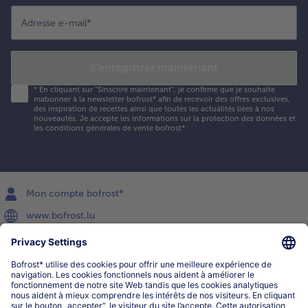
Adresse e-mail
*
S'enregistrer maintenant
*
En cliquant sur "Sinscrire maintenant", je confirme que je souhaite
mabonner à la newsletter bofrost* afin de recevoir des offres exclusives,
des inspiration de recettes ainsi que toutes les actualités liées à nos
nouveautés. Je accepte les
informations sur la protection des données et
les conditions générales de vente bofrost*
.
Mon compte bofrost*
www.bofrost.lu
service@bofrost.lu
027863232
Lu-ve : 8h-20h Sa : 10h-16h