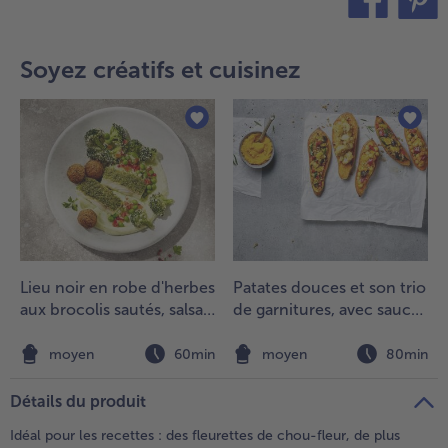
teilen
pin it
- 5 € à l’achat de 7 menus au choix
Soyez créatifs et cuisinez
Lieu noir en robe d'herbes
Patates douces et son trio
aux brocolis sautés, salsa
de garnitures, avec sauce
de pois et falafel
aux pois chiches et
carottes et crumble de
moyen
60min
moyen
80min
tofu croustillant
Détails du produit
Idéal pour les recettes : des fleurettes de chou-fleur, de plus