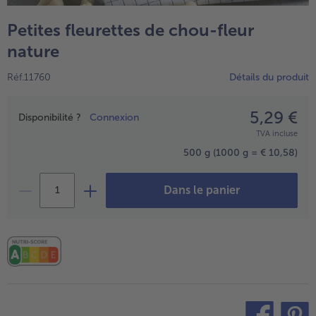
TousVins & Alcools
TousBIO
Ustensiles de cuisine
bofrost*free
Petites fleurettes de chou-fleur
TousUstensiles de cuisine
Tousbofrost*free
Gâteaux & Tartes
High Protein
nature
TousGâteaux & Tartes
TousHigh Protein
bofrost*plus.
Réf.11760
Détails du produit
Tousbofrost*plus.
Alternatives végétale
5,29 €
Prix
TousAlternatives végétale
Disponibilité ?
Connexion
Friteuse à air chaud
TVA incluse
TousFriteuse à air chaud
500 g
(1000 g = € 10,58)
Dans le panier