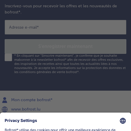
Inscrivez-vous pour recevoir les offres et les nouveautés de
bofrost*.
Adresse e-mail
*
S'enregistrer maintenant
*
En cliquant sur "Sinscrire maintenant", je confirme que je souhaite
mabonner à la newsletter bofrost* afin de recevoir des offres exclusives,
des inspiration de recettes ainsi que toutes les actualités liées à nos
nouveautés. Je accepte les
informations sur la protection des données et
les conditions générales de vente bofrost*
.
Mon compte bofrost*
www.bofrost.lu
service@bofrost.lu
027863232