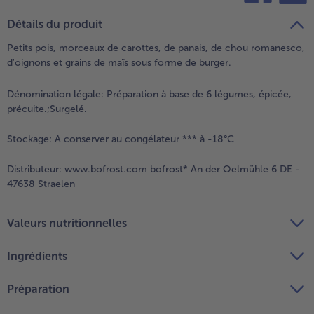
teilen
pin it
Détails du produit
- 5 € à l’achat de 7 menus au choix
Petits pois, morceaux de carottes, de panais, de chou romanesco,
d'oignons et grains de maïs sous forme de burger.
Dénomination légale:
Préparation à base de 6 légumes, épicée,
précuite.;Surgelé.
Stockage:
A conserver au congélateur *** à -18°C
Distributeur:
www.bofrost.com bofrost* An der Oelmühle 6 DE -
47638 Straelen
Valeurs nutritionnelles
Ingrédients
Préparation