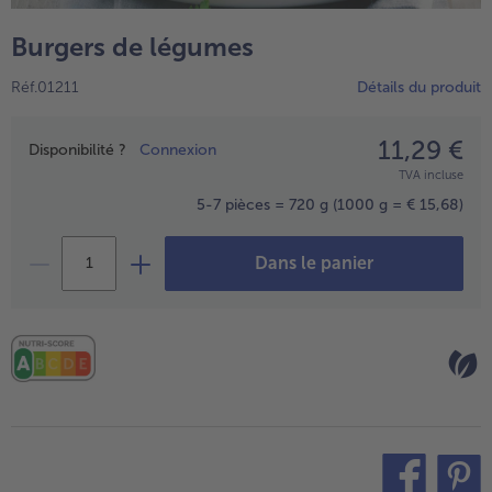
TousVins & Alcools
TousBIO
Ustensiles de cuisine
bofrost*free
Burgers de légumes
TousUstensiles de cuisine
Tousbofrost*free
Gâteaux & Tartes
High Protein
Réf.01211
Détails du produit
TousGâteaux & Tartes
TousHigh Protein
bofrost*plus.
Tousbofrost*plus.
11,29 €
Prix
Alternatives végétale
Disponibilité ?
Connexion
TVA incluse
TousAlternatives végétale
Friteuse à air chaud
5-7 pièces = 720 g
(1000 g = € 15,68)
TousFriteuse à air chaud
Dans le panier