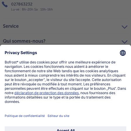
027863232
Lu-ve : 8h-20h Sa : 10h-16h
Service
Qui sommes-nous?
Catégories
Sélectionner le pays / la langue