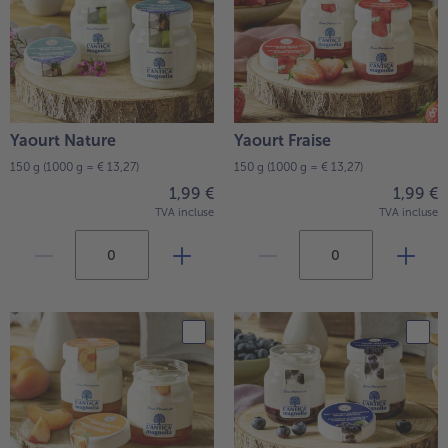
TousVins & Alcools
TousBIO
Ustensiles de cuisine
bofrost*free
TousUstensiles de cuisine
Tousbofrost*free
Gâteaux & Tartes
High Protein
TousGâteaux & Tartes
TousHigh Protein
bofrost*plus.
Tousbofrost*plus.
Alternatives végétale
Yaourt Nature
Yaourt Fraise
TousAlternatives végétale
150 g
(1000 g = € 13,27)
150 g
(1000 g = € 13,27)
Friteuse à air chaud
1,99 €
1,99 €
TousFriteuse à air chaud
TVA incluse
TVA incluse