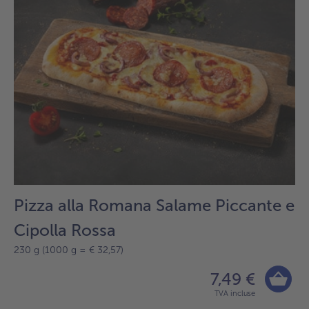
sur
la
liste.
Pizza alla Romana Salame Piccante e
Cipolla Rossa
230 g (1000 g = € 32,57)
7,49 €
TVA incluse