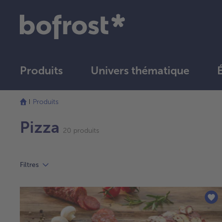
Produits
Univers thématique
La
liste
Produits
a
été
Pizza
20 produits
actualisée.
Filtres