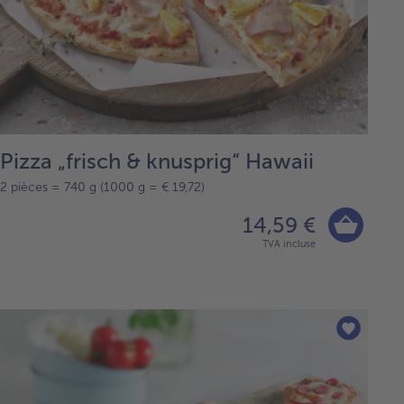
Pizza „frisch & knusprig“ Hawaii
2 pièces = 740 g (1000 g = € 19,72)
14,59 €
TVA incluse