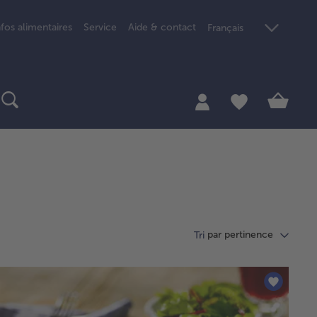
nfos alimentaires
Service
Aide & contact
Français
par pertinence
Tri