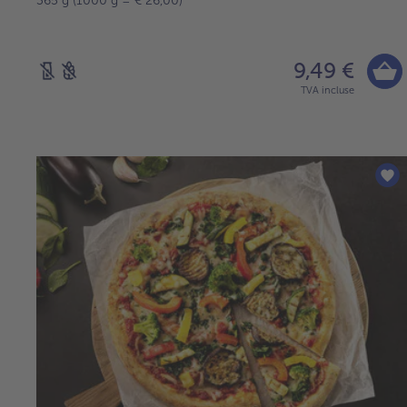
365 g (1000 g = € 26,00)
9,49 €
TVA incluse