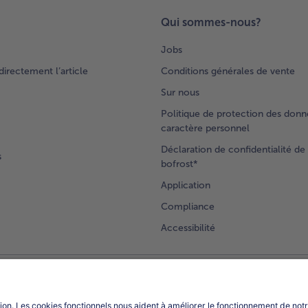
Qui sommes-nous?
Jobs
rectement l’article
Conditions générales de vente
Sur nous
Politique de protection des donn
caractère personnel
Déclaration de confidentialité de 
s
bofrost*
Application
Compliance
Accessibilité