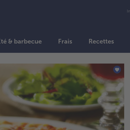
I
Été & barbecue
Frais
Recettes