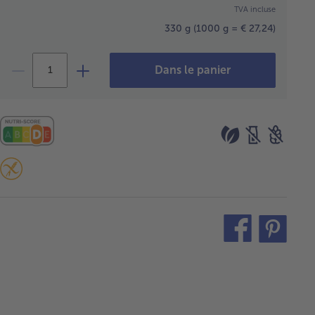
TVA incluse
330 g
(1000 g = € 27,24)
Dans le panier
teilen
pin
it