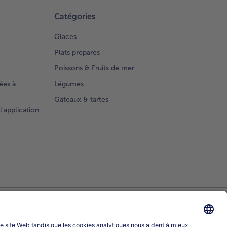
Catégories
Glaces
Plats préparés
Poissons & Fruits de mer
ées à
Légumes
Gâteaux & tartes
l'application
Sélectionner le pays / la langue