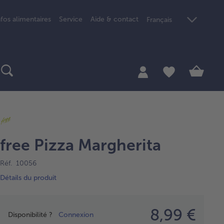
nfos alimentaires
Service
Aide & contact
Français
free Pizza Margherita
Réf. 10056
Détails du produit
Prix
8,99 €
Disponibilité ?
Connexion