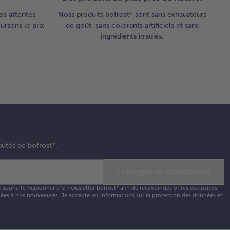
os attentes,
Noss produits bofrost* sont sans exhausteurs
rsons le prix
de goût, sans colorants artificiels et sans
ingrédients irradiés.
autés de bofrost*.
S'enregistrer maintenant
e souhaite mabonner à la newsletter bofrost* afin de recevoir des offres exclusives,
 liées à nos nouveautés. Je accepte les
informations sur la protection des données et