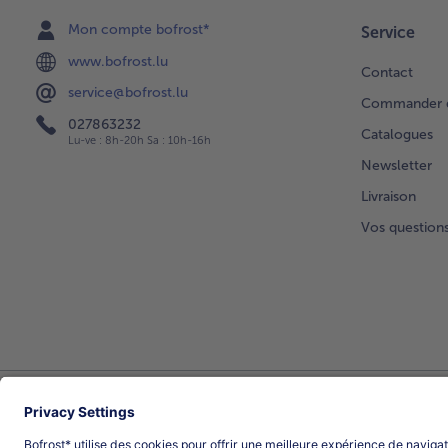
Mon compte bofrost*
Service
www.bofrost.lu
Contact
service@bofrost.lu
Commander di
027863232
Catalogues
Lu-ve : 8h-20h Sa : 10h-16h
Newsletter
Livraison
Vos question