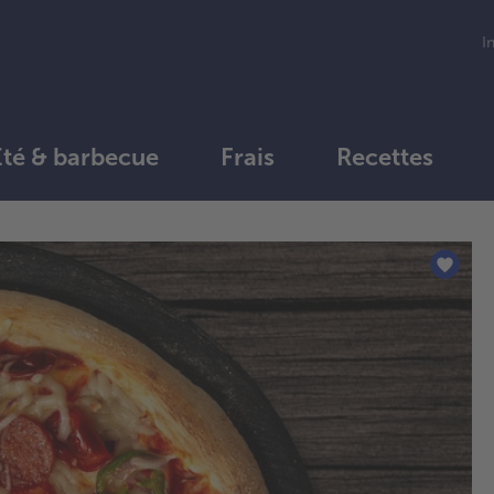
I
Été & barbecue
Frais
Recettes