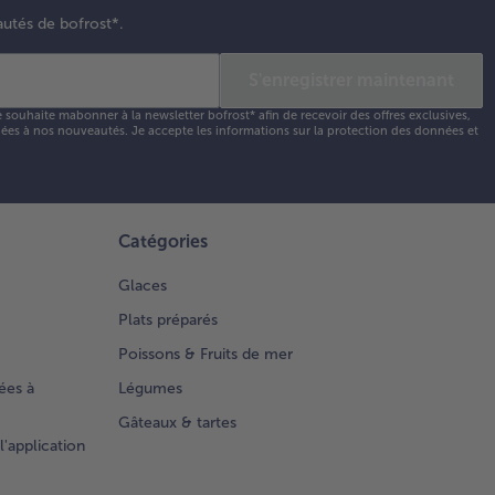
autés de bofrost*.
S'enregistrer maintenant
e souhaite mabonner à la newsletter bofrost* afin de recevoir des offres exclusives,
 liées à nos nouveautés. Je accepte les
informations sur la protection des données et
Catégories
Glaces
Plats préparés
Poissons & Fruits de mer
ées à
Légumes
Gâteaux & tartes
l'application