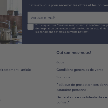
Inscrivez-vous pour recevoir les offres et les nouve
Adresse e-mail
*
*
En cliquant sur "Sinscrire maintenant", je confirme que j
des inspiration de recettes ainsi que toutes les actualités
les conditions générales de vente bofrost*
.
Qui sommes-nous?
Jobs
rectement l’article
Conditions générales de vente
Sur nous
Politique de protection des donn
caractère personnel
Déclaration de confidentialité de 
s
bofrost*