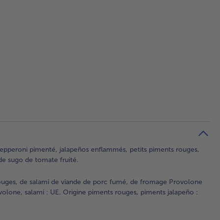
: pepperoni pimenté, jalapeños enflammés, petits piments rouges,
de sugo de tomate fruité.
rouges, de salami de viande de porc fumé, de fromage Provolone
ovolone, salami : UE. Origine piments rouges, piments jalapeño :