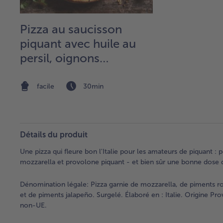
Pizza au saucisson
piquant avec huile au
persil, oignons
croustillants et olives
caramélisées
facile
30min
Détails du produit
Une pizza qui fleure bon l'Italie pour les amateurs de piquant 
mozzarella et provolone piquant - et bien sûr une bonne dose 
Dénomination légale:
Pizza garnie de mozzarella, de piments 
et de piments jalapeño. Surgelé. Élaboré en : Italie. Origine Pr
non-UE.