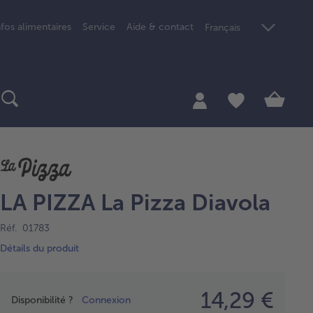
nfos alimentaires
Service
Aide & contact
Français
LA PIZZA La Pizza Diavola
Réf. 01783
Détails du produit
Prix
14,29 €
Disponibilité ?
Connexion