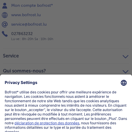
Mon compte bofrost*
www.bofrost.lu
service@bofrost.lu
027863232
Lu-ve : 8h-20h Sa : 10h-16h
Service
Qui sommes-nous?
Catégories