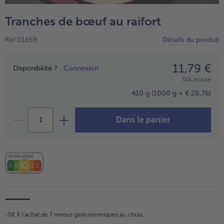
TousVins & Alcools
TousBIO
Ustensiles de cuisine
bofrost*free
Tranches de bœuf au raifort
TousUstensiles de cuisine
Tousbofrost*free
Gâteaux & Tartes
High Protein
Réf.01659
Détails du produit
TousGâteaux & Tartes
TousHigh Protein
bofrost*plus.
Tousbofrost*plus.
11,79 €
Prix
Alternatives végétale
Disponibilité ?
Connexion
TVA incluse
TousAlternatives végétale
Friteuse à air chaud
410 g
(1000 g = € 28,76)
TousFriteuse à air chaud
Dans le panier
-5€ À l'achat de 7 menus gastronomiques au choix,