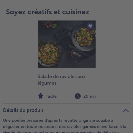
teilen
pin it
Soyez créatifs et cuisinez
- 5 € à l’achat de 7 menus au choix
Salade de ravioles aux
légumes
facile
20min
Détails du produit
Une poêlée préparée d'après la recette originale souabe à
déguster en toute occasion : des ravioles garnies d'une farce à la
viande de porc coupées en deux accompagnées de délicieux