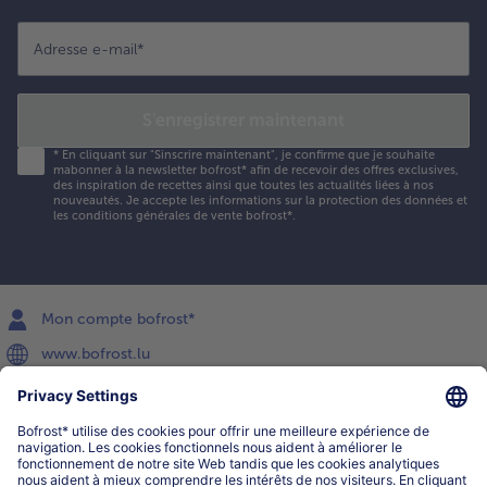
Adresse e-mail
*
S'enregistrer maintenant
*
En cliquant sur "Sinscrire maintenant", je confirme que je souhaite
mabonner à la newsletter bofrost* afin de recevoir des offres exclusives,
des inspiration de recettes ainsi que toutes les actualités liées à nos
nouveautés. Je accepte les
informations sur la protection des données et
les conditions générales de vente bofrost*
.
Mon compte bofrost*
www.bofrost.lu
service@bofrost.lu
027863232
Lu-ve : 8h-20h Sa : 10h-16h