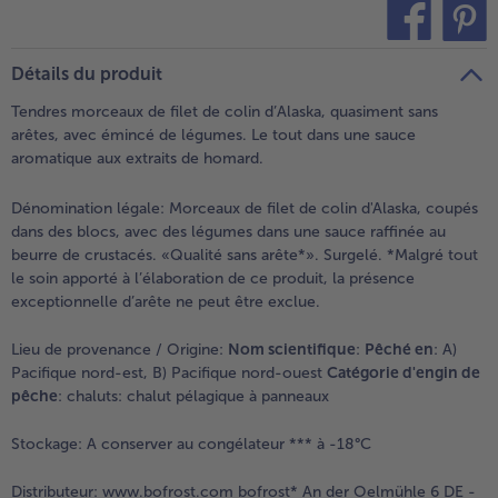
- 5 € à l’achat de 7 menus au choix
teilen
pin it
Détails du produit
Tendres morceaux de filet de colin d’Alaska, quasiment sans
arêtes, avec émincé de légumes. Le tout dans une sauce
aromatique aux extraits de homard.
Dénomination légale:
Morceaux de filet de colin d'Alaska, coupés
dans des blocs, avec des légumes dans une sauce raffinée au
beurre de crustacés. «Qualité sans arête*». Surgelé. *Malgré tout
le soin apporté à l’élaboration de ce produit, la présence
exceptionnelle d’arête ne peut être exclue.
Lieu de provenance / Origine:
Nom scientifique
:
Pêché en
: A)
Pacifique nord-est, B) Pacifique nord-ouest
Catégorie d'engin de
pêche
: chaluts: chalut pélagique à panneaux
Stockage:
A conserver au congélateur *** à -18°C
Distributeur:
www.bofrost.com bofrost* An der Oelmühle 6 DE -