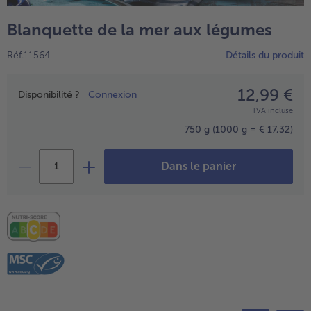
TousVins & Alcools
TousBIO
Ustensiles de cuisine
bofrost*free
Blanquette de la mer aux légumes
TousUstensiles de cuisine
Tousbofrost*free
Gâteaux & Tartes
High Protein
Réf.11564
Détails du produit
TousGâteaux & Tartes
TousHigh Protein
bofrost*plus.
Tousbofrost*plus.
12,99 €
Prix
Alternatives végétale
Disponibilité ?
Connexion
TVA incluse
TousAlternatives végétale
Friteuse à air chaud
750 g
(1000 g = € 17,32)
TousFriteuse à air chaud
Dans le panier