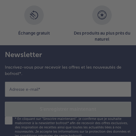
Échange gratuit
Des produits au plus près du
naturel
Newsletter
Inscrivez-vous pour recevoir les offres et les nouveautés de
bofrost*.
Adresse e-mail
*
S'enregistrer maintenant
*
En cliquant sur "Sinscrire maintenant", je confirme que je souhaite
mabonner à la newsletter bofrost* afin de recevoir des offres exclusives,
des inspiration de recettes ainsi que toutes les actualités liées à nos
nouveautés. Je accepte les
informations sur la protection des données et
les conditions générales de vente bofrost*
.