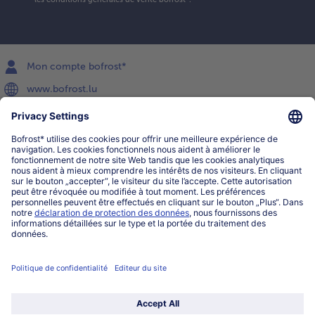
Mon compte bofrost*
www.bofrost.lu
service@bofrost.lu
027863232
Lu-ve : 8h-20h Sa : 10h-16h
Service
Qui sommes-nous?
Catégories