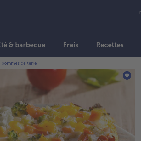
I
Été & barbecue
Frais
Recettes
de pommes de terre