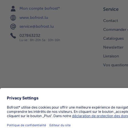
Mon compte bofrost*
Service
www.bofrost.lu
Contact
service@bofrost.lu
Commander di
027863232
Catalogues
Lu-ve : 8h-20h Sa : 10h-16h
Newsletter
Livraison
Vos question