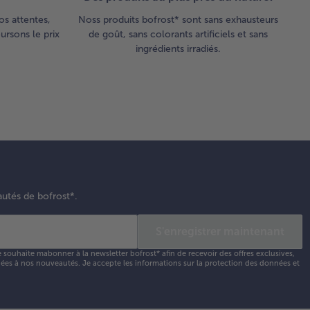
os attentes,
Noss produits bofrost* sont sans exhausteurs
rsons le prix
de goût, sans colorants artificiels et sans
ingrédients irradiés.
autés de bofrost*.
S'enregistrer maintenant
e souhaite mabonner à la newsletter bofrost* afin de recevoir des offres exclusives,
 liées à nos nouveautés. Je accepte les
informations sur la protection des données et