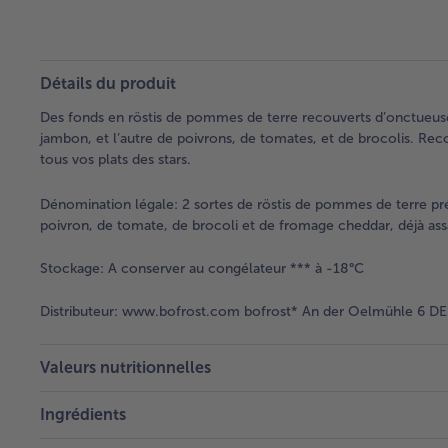
Détails du produit
Des fonds en röstis de pommes de terre recouverts d’onctueuse
jambon, et l’autre de poivrons, de tomates, et de brocolis. Reco
tous vos plats des stars.
Dénomination légale:
2 sortes de röstis de pommes de terre pr
poivron, de tomate, de brocoli et de fromage cheddar, déjà ass
Stockage:
A conserver au congélateur *** à -18°C
Distributeur:
www.bofrost.com bofrost* An der Oelmühle 6 DE 
Valeurs nutritionnelles
Ingrédients