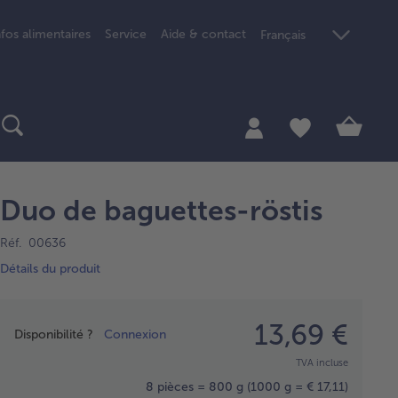
nfos alimentaires
Service
Aide & contact
Français
Duo de baguettes-röstis
Réf. 00636
Détails du produit
Prix
13,69 €
Disponibilité ?
Connexion
TVA incluse
8 pièces = 800 g
(1000 g = € 17,11)