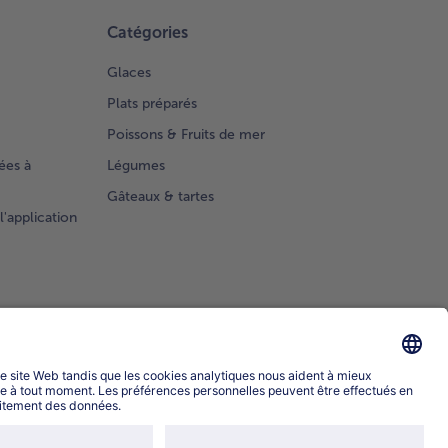
Catégories
Glaces
Plats préparés
Poissons & Fruits de mer
ées à
Légumes
Gâteaux & tartes
l'application
Sélectionner le pays / la langue