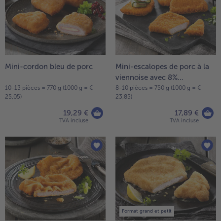
la
TousVins & Alcools
TousBIO
liste.
Ustensiles de cuisine
bofrost*free
TousUstensiles de cuisine
Tousbofrost*free
Gâteaux & Tartes
High Protein
TousGâteaux & Tartes
TousHigh Protein
bofrost*plus.
Tousbofrost*plus.
Mini-cordon bleu de porc
Mini-escalopes de porc à la
Alternatives végétale
viennoise avec 8%
TousAlternatives végétale
Friteuse à air chaud
d'assaisonnement liquide
10-13 pièces = 770 g (1000 g = €
8-10 pièces = 750 g (1000 g = €
25,05)
23,85)
TousFriteuse à air chaud
19,29 €
17,89 €
TVA incluse
TVA incluse
Format grand et petit