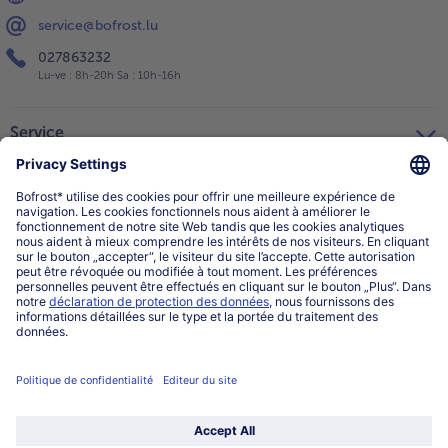
service@bofrost.lu
027863232
Lu-ve : 8h-20h Sa : 10h-16h
Service
Qui sommes-nous?
Catégories