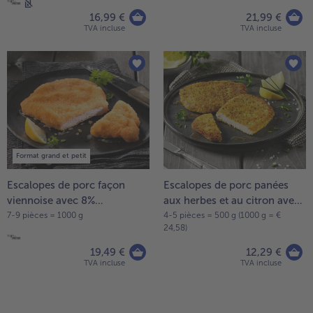
16,99 €
21,99 €
TVA incluse
TVA incluse
Format grand et petit
Escalopes de porc façon
Escalopes de porc panées
viennoise avec 8%
aux herbes et au citron avec
d'assaisonnement liquide
8% d'assaisonnement liquide
7-9 pièces = 1000 g
4-5 pièces = 500 g (1000 g = €
24,58)
19,49 €
12,29 €
TVA incluse
TVA incluse