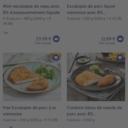
Mini-escalopes de veau avec
Escalopes de porc façon
- 5 € à l’achat de 7 menus au choix
8% d’assaisonnement liquide
viennoise avec 8%
d'assaisonnement liquide
5-8 pièces = 480 g (1000 g = €
4 pièces = 500 g (1000 g = € 23,38)
49,98)
23,99 €
11,69 €
TVA incluse
TVA incluse
free Escalopes de porc à la
Cordons bleus de viande de
viennoise
porc avec 8%
d'assaisonnement liquide
4 pièces = 500 g (1000 g = € 33,98)
6 pièces = 1000 g