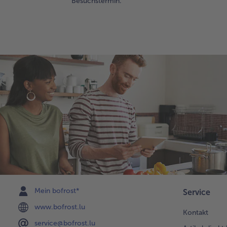
Besuchstermin.
Mein bofrost*
Service
www.bofrost.lu
Kontakt
service@bofrost.lu