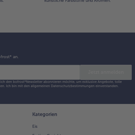
s.
künstliche Farbstoffe und Aromen.
frost* an.
Jetzt anmelden
s ich den bofrost*Newsletter abonnieren möchte, um exklusive Angebote, tolle
en. Ich bin mit den
allgemeinen Datenschutzbestimmungen
einverstanden.
Kategorien
Eis