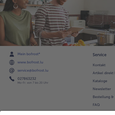
Mein bofrost*
Service
www.bofrost.lu
Kontakt
service@bofrost.lu
Artikel direkt
027863232
Kataloge
Mo-Fr. von 7 bis 20 Uhr
Newsletter
Bestellung & 
FAQ