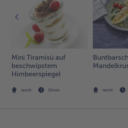
he
Mini Tiramisù auf
Buntbarsch
beschwipstem
Mandelkru
Himbeerspiegel
leicht
10min
leicht