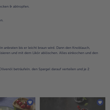
ecken & abtropfen.
4.
In 
das
n.
erh
den
dar
bis
bra
in anbraten bis er leicht braun wird. Dann den Knoblauch,
Da
sieren und mit dem Likör ablöschen. Alles einkochen und den
Kn
Th
Hon
Olivenöl beträufeln. den Spargel darauf verteilen und je 2
Ku
hi
kar
un
Lik
abl
All
ei