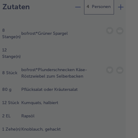
Zutaten
Personen
n Spargel
8
salzenem
bofrost*Grüner Spargel
Stange(n)
sser
nchieren,
12
schrecken
Stange(n)
btropfen.
bofrost*Plunderschnecken Käse-
8
Stück
Röstzwiebel zum Selberbacken
underschnecken
80
g
Pflücksalat oder Kräutersalat
ch Vorgabe im
n zubereiten.
12
Stück
Kumquats, halbiert
2
EL
Rapsöl
 Salat
schen
1
Zehe(n)
Knoblauch, gehackt
d
cknen.