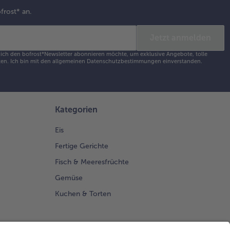
frost* an.
Jetzt anmelden
s ich den bofrost*Newsletter abonnieren möchte, um exklusive Angebote, tolle
en. Ich bin mit den
allgemeinen Datenschutzbestimmungen
einverstanden.
Kategorien
Eis
Fertige Gerichte
Fisch & Meeresfrüchte
Gemüse
Kuchen & Torten