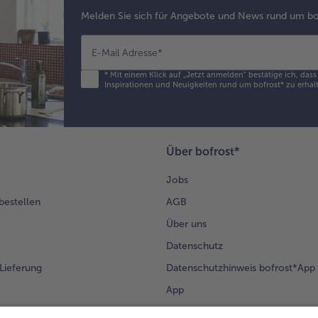
Melden Sie sich für Angebote und News rund um bo
E-Mail Adresse
*
*
Mit einem Klick auf „Jetzt anmelden" bestätige ich, das
Inspirationen und Neuigkeiten rund um bofrost* zu erhalt
Über bofrost*
Jobs
 bestellen
AGB
Über uns
Datenschutz
Lieferung
Datenschutzhinweis bofrost*App
App
Compliance