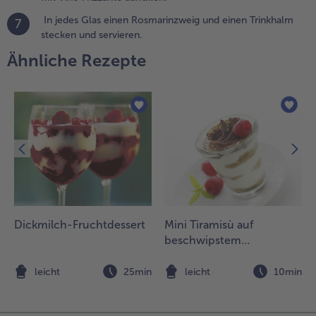
In jedes Glas einen Rosmarinzweig und einen Trinkhalm
.
7
stecken und servieren.
ie
irup-
Ähnliche Rezepte
odka-
ischung
n die
läser
ießen
nd alles
it Vino
rizzante
uffüllen.
Dickmilch-Fruchtdessert
Mini Tiramisù auf
n jedes Glas
beschwipstem
inen
Himbeerspiegel
osmarinzweig
nd einen
n
leicht
25min
leicht
10min
rinkhalm
tecken und
ervieren.