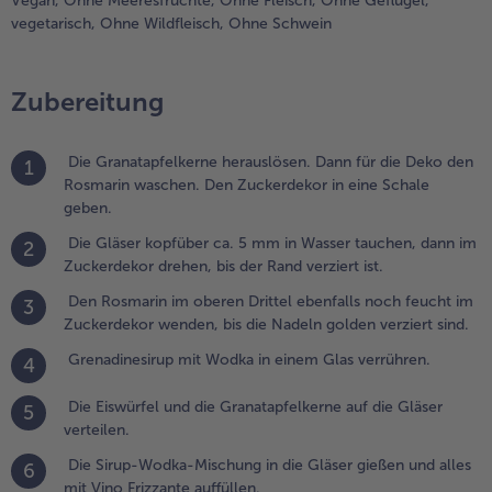
Vegan,
Ohne Meeresfrüchte,
Ohne Fleisch,
Ohne Geflügel,
benfalls
vegetarisch,
Ohne Wildfleisch,
Ohne Schwein
och feucht
m
uckerdekor
Zubereitung
enden, bis
ie Nadeln
olden
Die Granatapfelkerne herauslösen. Dann für die Deko den
1
erziert sind.
Rosmarin waschen. Den Zuckerdekor in eine Schale
geben.
.
Die Gläser kopfüber ca. 5 mm in Wasser tauchen, dann im
2
renadinesirup
Zuckerdekor drehen, bis der Rand verziert ist.
it Wodka in
inem Glas
Den Rosmarin im oberen Drittel ebenfalls noch feucht im
3
errühren.
Zuckerdekor wenden, bis die Nadeln golden verziert sind.
Grenadinesirup mit Wodka in einem Glas verrühren.
4
.
ie Eiswürfel und
Die Eiswürfel und die Granatapfelkerne auf die Gläser
ie
5
verteilen.
ranatapfelkerne
uf die Gläser
Die Sirup-Wodka-Mischung in die Gläser gießen und alles
6
erteilen.
mit Vino Frizzante auffüllen.