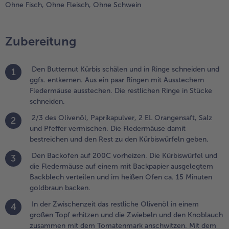
estreichen
Ohne Fisch,
Ohne Fleisch,
Ohne Schwein
nd den Rest
u den
ürbiswürfeln
Zubereitung
eben.
.
Den Butternut Kürbis schälen und in Ringe schneiden und
1
en
ggfs. entkernen. Aus ein paar Ringen mit Ausstechern
ackofen
Fledermäuse ausstechen. Die restlichen Ringe in Stücke
uf 200C
schneiden.
orheizen.
2/3 des Olivenöl, Paprikapulver, 2 EL Orangensaft, Salz
ie
2
und Pfeffer vermischen. Die Fledermäuse damit
ürbiswürfel
bestreichen und den Rest zu den Kürbiswürfeln geben.
nd die
ledermäuse
Den Backofen auf 200C vorheizen. Die Kürbiswürfel und
3
uf einem
die Fledermäuse auf einem mit Backpapier ausgelegtem
it
Backblech verteilen und im heißen Ofen ca. 15 Minuten
ackpapier
goldbraun backen.
usgelegtem
In der Zwischenzeit das restliche Olivenöl in einem
ackblech
4
großen Topf erhitzen und die Zwiebeln und den Knoblauch
erteilen
zusammen mit dem Tomatenmark anschwitzen. Mit dem
nd im