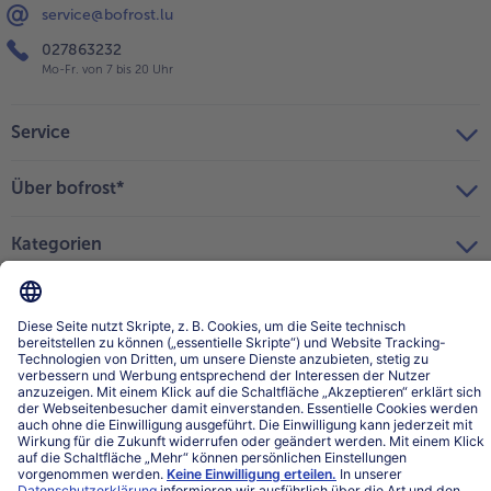
service@bofrost.lu
027863232
Mo-Fr. von 7 bis 20 Uhr
Service
Über bofrost*
Kategorien