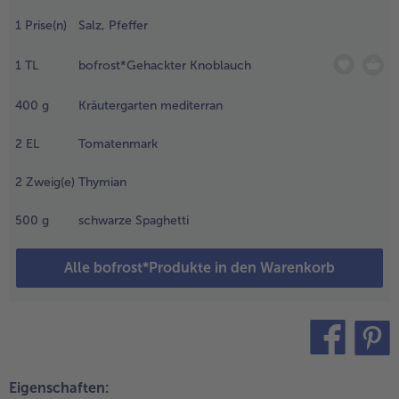
usstechern
1
Prise(n)
Salz, Pfeffer
ledermäuse
- 5 € beim Kauf von 7 Schlemmermenüs nach Wahl
usstechen.
ie
1
TL
bofrost*Gehackter Knoblauch
estlichen
inge in
400
g
Kräutergarten mediterran
tücke
chneiden.
2
EL
Tomatenmark
.
2
Zweig(e)
Thymian
/3 des
livenöl,
500
g
schwarze Spaghetti
aprikapulver,
 EL
Alle bofrost*Produkte in den Warenkorb
rangensaft,
alz und
feffer
ermischen.
ie
ledermäuse
teilen
pin it
amit
Eigenschaften: