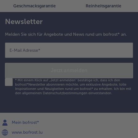
omatensauce
Geschmacksgarantie
Reinheitsgarantie
eben und
ochmals ca.
Newsletter
 Minuten
öcheln
Melden Sie sich für Angebote und News rund um bofrost* an.
assen. Mit
alz und
E-Mail Adresse
*
feffer
bschmecken.
Jetzt anmelden
paghetti mit
*
Mit einem Klick auf „Jetzt anmelden" bestätige ich, dass ich den
omatensauce
bofrost*Newsletter abonnieren möchte, um exklusive Angebote, tolle
nd Kürbis
Inspirationen und Neuigkeiten rund um bofrost* zu erhalten. Ich bin mit
den
allgemeinen Datenschutzbestimmungen
einverstanden.
ledermäusen
nrichten.
Mein bofrost*
www.bofrost.lu