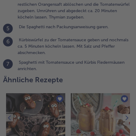
restlichen Orangensaft ablöschen und die Tomatenwürfel
eißen Ofen
zugeben. Umrühren und abgedeckt ca. 20 Minuten
a. 15
köcheln lassen. Thymian zugeben.
inuten
oldbraun
Die Spaghetti nach Packungsanweisung garen.
5
acken.
Kürbiswürfel zu der Tomatensauce geben und nochmals
6
.
ca. 5 Minuten köcheln lassen. Mit Salz und Pfeffer
n der
abschmecken.
wischenzeit
as restliche
Spaghetti mit Tomatensauce und Kürbis Fledermäusen
7
livenöl in
anrichten.
inem großen
Ähnliche Rezepte
opf erhitzen
nd die
wiebeln und
en Knoblauch
usammen mit
em
omatenmark
nschwitzen.
it dem