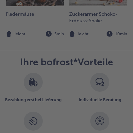
estlichen
rangensaft
Fledermäuse
Zuckerarmer Schoko-
blöschen und
Erdnuss-Shake
ie
omatenwürfel
ugeben.
n
leicht
5min
leicht
10min
mrühren und
bgedeckt ca.
0 Minuten
öcheln
Ihre bofrost*Vorteile
assen.
hymian
ugeben.
.
ie Spaghetti nach
Bezahlung erst bei Lieferung
Individuelle Beratung
ackungsanweisung
aren.
.
ürbiswürfel
u der