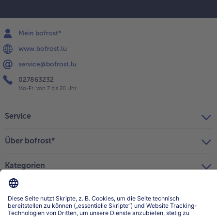
Mein bofrost*
www.bofrost.lu
service@bofrost.lu
027863232
Mo-Fr. von 7 bis 20 Uhr
Service
Über bofrost*
Kategorien