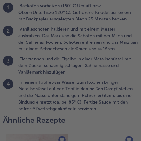
Backofen vorheizen (160° C Umluft bzw.
uflösen.
1
Ober-/Unterhitze 180° C). Gefrorene Knödel auf einem
mit Backpapier ausgelegten Blech 25 Minuten backen.
.
ier trennen
Vanilleschoten halbieren und mit einem Messer
2
nd die
auskratzen. Das Mark und die Schoten mit der Milch und
igelbe in
der Sahne aufkochen. Schoten entfernen und das Marzipan
iner
mit einem Schneebesen einrühren und auflösen.
etallschüssel
Eier trennen und die Eigelbe in einer Metallschüssel mit
it dem
3
dem Zucker schaumig schlagen. Sahnemasse und
ucker
Vanillemark hinzufügen.
chaumig
chlagen.
In einem Topf etwas Wasser zum Kochen bringen.
4
ahnemasse
Metallschüssel auf den Topf in den heißen Dampf stellen
nd
und die Masse unter ständigem Rühren erhitzen, bis eine
anillemark
Bindung einsetzt (ca. bei 85° C). Fertige Sauce mit den
inzufügen.
bofrost*Zwetschgenknödeln servieren.
Ähnliche Rezepte
.
n einem Topf etwas Wasser
um Kochen bringen.
etallschüssel auf den Topf