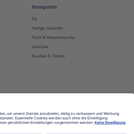
Kategorien
Eis
Fertige Gerichte
Fisch & Meeresfrüchte
Gemüse
Kuchen & Torten
Land / Sprache wählen