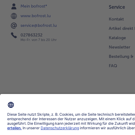
Mein bofrost*
Service
www.bofrost.lu
Kontakt
service@bofrost.lu
Artikel direkt
027863232
Kataloge
Mo-Fr. von 7 bis 20 Uhr
Newsletter
Bestellung & 
FAQ