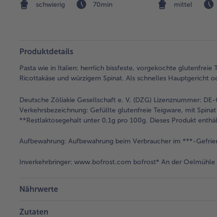
Ricotta
schwierig
70min
mittel
Produktdetails
Pasta wie in Italien: herrlich bissfeste, vorgekochte glutenfreie
Ricottakäse und würzigem Spinat. Als schnelles Hauptgericht ode
Deutsche Zöliakie Gesellschaft e. V. (DZG) Lizenznummer: DE
Verkehrsbezeichnung:
Gefüllte glutenfreie Teigware, mit Spina
**Restlaktosegehalt unter 0,1g pro 100g. Dieses Produkt enthäl
Aufbewahrung:
Aufbewahrung beim Verbraucher im ***-Gefrier
Inverkehrbringer:
www.bofrost.com bofrost* An der Oelmühle 6
Nährwerte
Zutaten