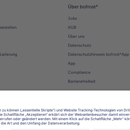
Über bofrost*
Jobs
 bestellen
AGB
Über uns
Datenschutz
Lieferung
Datenschutzhinweis bofrost*App
App
Compliance
Barrierefreiheit