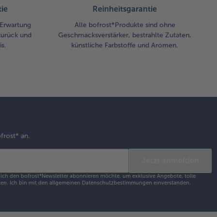
ie
Reinheitsgarantie
r Erwartung
Alle bofrost*Produkte sind ohne
zurück und
Geschmacksverstärker, bestrahlte Zutaten,
s.
künstliche Farbstoffe und Aromen.
frost* an.
Jetzt anmelden
s ich den bofrost*Newsletter abonnieren möchte, um exklusive Angebote, tolle
en. Ich bin mit den
allgemeinen Datenschutzbestimmungen
einverstanden.