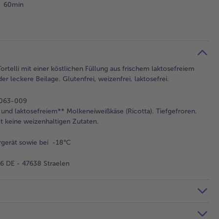
60min
 Tortelli mit einer köstlichen Füllung aus frischem laktosefreiem
r leckere Beilage. Glutenfrei, weizenfrei, laktosefrei.
-063-009
t und laktosefreiem** Molkeneiweißkäse (Ricotta). Tiefgefroren.
t keine weizenhaltigen Zutaten.
gerät sowie bei -18°C
 DE - 47638 Straelen