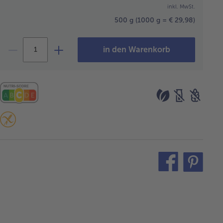
inkl. MwSt.
500 g
(1000 g = € 29,98)
in den Warenkorb
teilen
pin
it